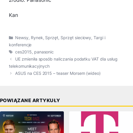
Kan
Kategorie
Newsy
,
Rynek
,
Sprzęt
,
Sprzęt sieciowy
,
Targi i
konferencje
Tagi
ces2015
,
panasonic
UE zmieniła sposób naliczania podatku VAT dla usług
telekomunikacyjnych
ASUS na CES 2015 – teaser Morsem (wideo)
POWIĄZANE ARTYKUŁY