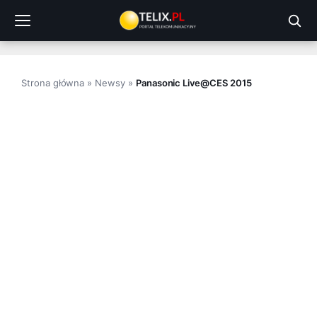
Przejdź
do
treści
Strona główna
»
Newsy
»
Panasonic Live@CES 2015