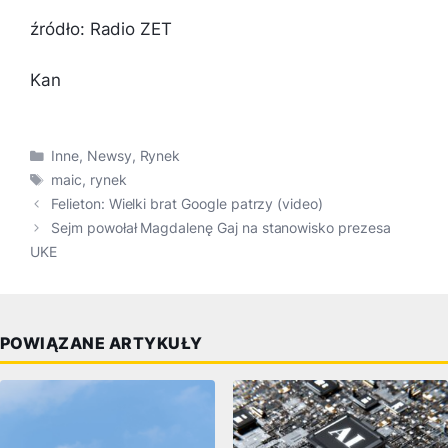
źródło: Radio ZET
Kan
Kategorie
Inne
,
Newsy
,
Rynek
Tagi
maic
,
rynek
Felieton: Wielki brat Google patrzy (video)
Sejm powołał Magdalenę Gaj na stanowisko prezesa
UKE
POWIĄZANE ARTYKUŁY