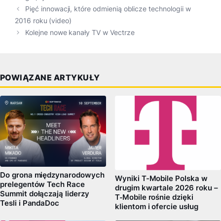
Pięć innowacji, które odmienią oblicze technologii w
2016 roku (video)
Kolejne nowe kanały TV w Vectrze
POWIĄZANE ARTYKUŁY
Do grona międzynarodowych
Wyniki T-Mobile Polska w
prelegentów Tech Race
drugim kwartale 2026 roku –
Summit dołączają liderzy
T‑Mobile rośnie dzięki
Tesli i PandaDoc
klientom i ofercie usług