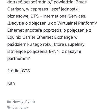
dotrzeć bezpośrednio,
” powiedział Bruce
Garrison, wiceprezes i szef jednostki
biznesowej GTS – International Services.
„
Decyzję o dołączeniu do Wirtualnej Platformy
Ethernet ancotel’a poprzedziło połączenie z
Equinix Carrier Ethernet Exchange w
październiku tego roku, które uzupełniły
istniejące połączenia E-NNI z naszymi
partnerami”.
źródło: GTS
Kan
Kategorie
Newsy
,
Rynek
Tagi
gts
,
rynek