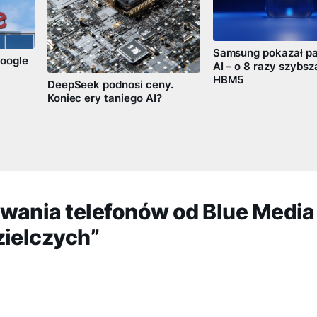
Samsung pokazał pa
oogle
AI – o 8 razy szybsz
HBM5
DeepSeek podnosi ceny.
Koniec ery taniego AI?
wania telefonów od Blue Media
zielczych”