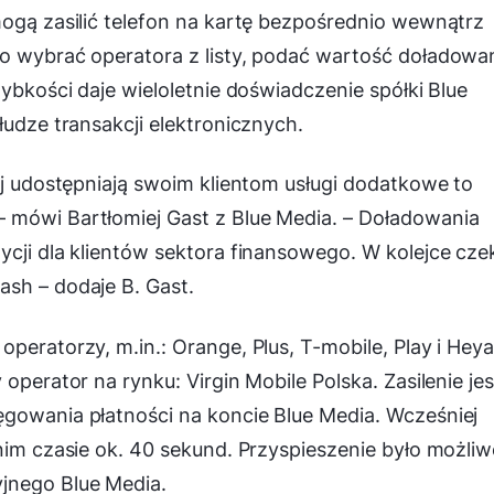
mogą zasilić telefon na kartę bezpośrednio wewnątrz
ko wybrać operatora z listy, podać wartość doładowa
zybkości daje wieloletnie doświadczenie spółki Blue
łudze transakcji elektronicznych.
ej udostępniają swoim klientom usługi dodatkowe to
– mówi Bartłomiej Gast z Blue Media. –
Doładowania
ycji dla klientów sektora finansowego. W kolejce cze
Cash
– dodaje B. Gast.
peratorzy, m.in.: Orange, Plus, T-mobile, Play i Heya
operator na rynku: Virgin Mobile Polska. Zasilenie jes
ęgowania płatności na koncie Blue Media. Wcześniej
dnim czasie ok. 40 sekund. Przyspieszenie było możliw
jnego Blue Media.