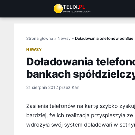
Przejdź
do
treści
Strona główna
»
Newsy
»
Doładowania telefonów od Blue 
NEWSY
Doładowania telefon
bankach spółdzielcz
21 sierpnia 2012
przez
Kan
Zasilenia telefonów na kartę szybko zysk
bardziej, że ich realizacja przyspieszyła z
wdrożyła swój system doładowań w setny