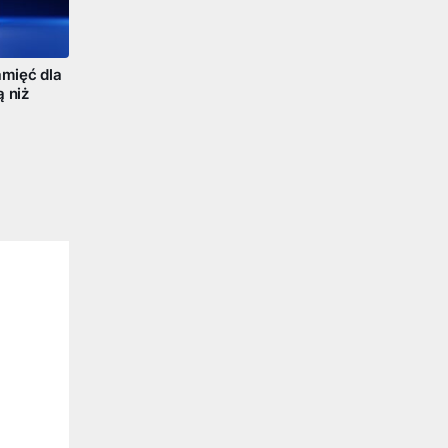
mięć dla
ą niż