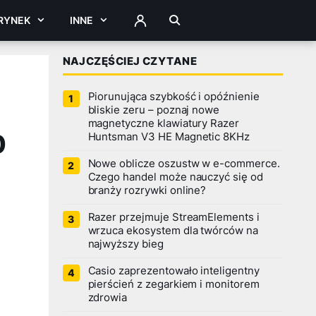
RYNEK
INNE
ZALOGUJ
NAJCZĘŚCIEJ CZYTANE
Piorunująca szybkość i opóźnienie
bliskie zeru – poznaj nowe
magnetyczne klawiatury Razer
0
Huntsman V3 HE Magnetic 8KHz
Nowe oblicze oszustw w e-commerce.
Czego handel może nauczyć się od
branży rozrywki online?
Razer przejmuje StreamElements i
wrzuca ekosystem dla twórców na
najwyższy bieg
Casio zaprezentowało inteligentny
pierścień z zegarkiem i monitorem
zdrowia