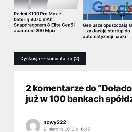
Redmi K100 Pro Max z
baterią 9070 mAh,
Snapdragonem 8 Elite Gen5 i
Geniusze opuszczają G
aparatem 200 Mpix
– zakładają startup do
automatyzacji nauki
Dyskusja — komentarze (2)
2 komentarze do “Dołado
już w 100 bankach spółd
nowy222
21 sierpnia 2012 o 16:45