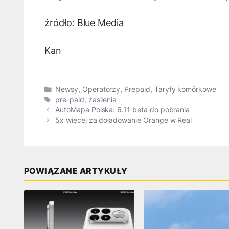
źródło: Blue Media
Kan
Kategorie
Newsy
,
Operatorzy
,
Prepaid
,
Taryfy komórkowe
Tagi
pre-paid
,
zasilenia
AutoMapa Polska: 6.11 beta do pobrania
5x więcej za doładowanie Orange w Real
POWIĄZANE ARTYKUŁY