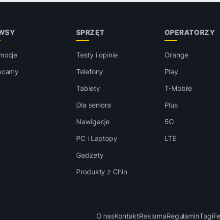
WSY
SPRZĘT
OPERATORZY
mocje
Testy i opinie
Orange
ecamy
Telefony
Play
Tablety
T-Mobile
Dla seniora
Plus
Nawigacje
5G
PC i Laptopy
LTE
Gadżety
Produkty z Chin
O nas
Kontakt
Reklama
Regulamin
Tagi
F