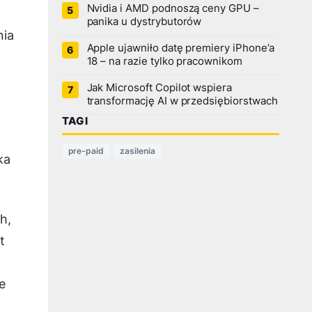
Nvidia i AMD podnoszą ceny GPU –
panika u dystrybutorów
nia
Apple ujawniło datę premiery iPhone’a
18 – na razie tylko pracownikom
Jak Microsoft Copilot wspiera
transformację AI w przedsiębiorstwach
TAGI
pre-paid
zasilenia
ka
h,
t
e