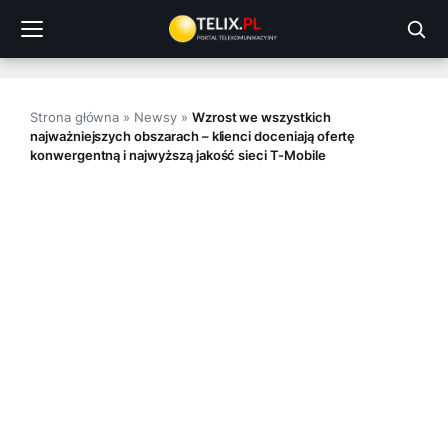
Przejdź
do
treści
Strona główna
»
Newsy
»
Wzrost we wszystkich
najważniejszych obszarach – klienci doceniają ofertę
konwergentną i najwyższą jakość sieci T-Mobile