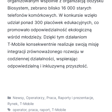
organizowanym wspólnie z organizacją odzysku
Biosystem, zebrano blisko 16 000 starych
telefonów komórkowych. W konkursie wzięło
udział ponad 300 placówek edukacyjnych, co
promowało odpowiedzialność ekologiczną
wśród młodzieży. Dzięki tym działaniom
T‑Mobile konsekwentnie realizuje swoją misję
integracji zrównoważonego rozwoju w
codziennej działalności, wspierając
odpowiedzialną i inkluzywną przyszłość.
Kategorie
Newsy
,
Operatorzy
,
Praca
,
Raporty i prezentacje
,
Rynek
,
T-Mobile
Tagi
operator
,
praca
,
raport
,
T-Mobile