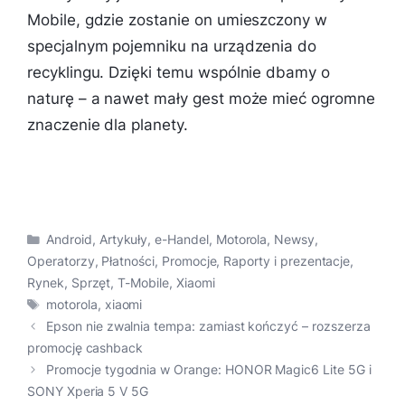
Mobile, gdzie zostanie on umieszczony w
specjalnym pojemniku na urządzenia do
recyklingu. Dzięki temu wspólnie dbamy o
naturę – a nawet mały gest może mieć ogromne
znaczenie dla planety.
Kategorie
Android
,
Artykuły
,
e-Handel
,
Motorola
,
Newsy
,
Operatorzy
,
Płatności
,
Promocje
,
Raporty i prezentacje
,
Rynek
,
Sprzęt
,
T-Mobile
,
Xiaomi
Tagi
motorola
,
xiaomi
Epson nie zwalnia tempa: zamiast kończyć – rozszerza
promocję cashback
Promocje tygodnia w Orange: HONOR Magic6 Lite 5G i
SONY Xperia 5 V 5G