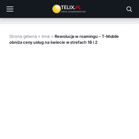
Przejdź
do
treści
Strona główna
»
Inne
»
Rewolucja w roamingu – T-Mobile
obniża ceny usług na świecie w strefach 1B i 2