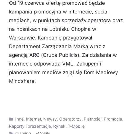
Od 19 czerwca ofertę promować będzie
kampania promocyjna w internecie, social
mediach, w punktach sprzedaży operatora oraz
na nośnikach na Lotnisku Chopina w
Warszawie. Kampanię przygotował
Departament Zarządzania Marką wraz z
agencją ARC (Grupa Publicis). Za działania w
internecie odpowiada VML. Zakupem i
planowaniem mediów zajął się Dom Mediowy
Mindshare.
Kategorie
Inne
,
Internet
,
Newsy
,
Operatorzy
,
Płatności
,
Promocje
,
Raporty i prezentacje
,
Rynek
,
T-Mobile
Tagi
roaming
,
T-Mobile