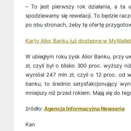
–
To jest pierwszy rok działania, a ta
spodziewamy się rewelacji. To będzie racze
po obu stronach, żeby tę ofertę przygot
Karty Alior Banku już dostępne w MyWalle
W ubiegłym roku zysk Alior Banku, przy u
zł, czyli był o blisko 300 proc. wyższy 
wyniósł 247 mln zł, czyli o 12 proc. od 
banku, to średnio satysfakcjonujący wy
mniejszy niż przed rokiem. Mają się do teg
źródło:
Agencja Informacyjna Newseria
Kan