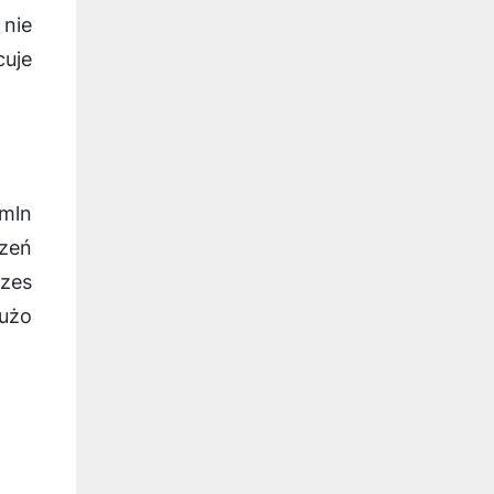
 nie
cuje
 mln
rzeń
ezes
dużo