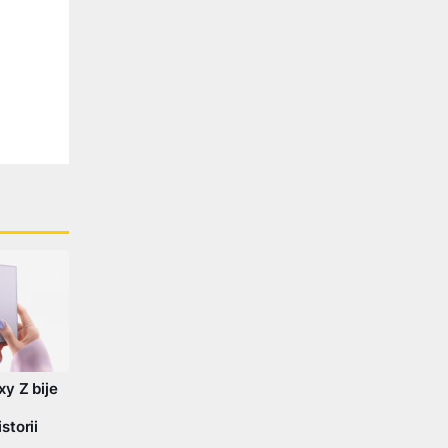
y Z bije
storii