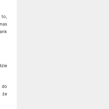
 to,
 nas
bank
dzie
w do
, że