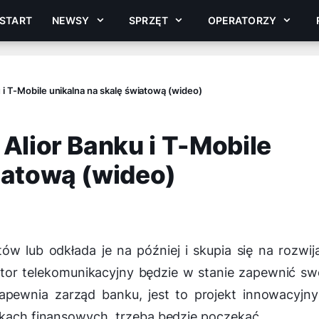
START
NEWSY
SPRZĘT
OPERATORZY
 i T-Mobile unikalna na skalę światową (wideo)
 Alior Banku i T-Mobile
iatową (wideo)
ów lub odkłada je na później i skupia się na rozwij
ator telekomunikacyjny będzie w stanie zapewnić s
apewnia zarząd banku, jest to projekt innowacyjn
ikach finansowych, trzeba będzie poczekać.