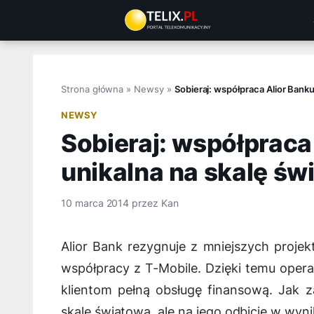
Przejdź
do
treści
Strona główna
»
Newsy
»
Sobieraj: współpraca Alior Banku
NEWSY
Sobieraj: współpraca
unikalna na skalę św
10 marca 2014
przez
Kan
Alior Bank rezygnuje z mniejszych projekt
współpracy z T-Mobile. Dzięki temu oper
klientom pełną obsługę finansową. Jak z
skalę światową, ale na jego odbicie w wyn