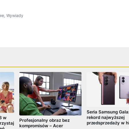
we
,
Wywiady
Seria Samsung Galax
rekord najwyższej
B w
Profesjonalny obraz bez
przedsprzedaży w hi
rzystaj
kompromisów – Acer
zeń