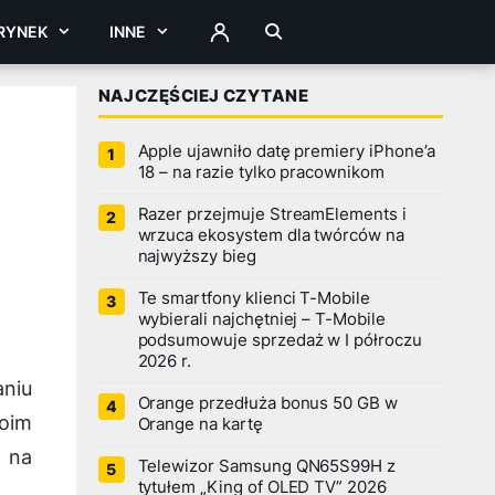
RYNEK
INNE
ZALOGUJ
NAJCZĘŚCIEJ CZYTANE
Apple ujawniło datę premiery iPhone’a
18 – na razie tylko pracownikom
Razer przejmuje StreamElements i
wrzuca ekosystem dla twórców na
najwyższy bieg
Te smartfony klienci T-Mobile
wybierali najchętniej – T-Mobile
podsumowuje sprzedaż w I półroczu
2026 r.
aniu
Orange przedłuża bonus 50 GB w
woim
Orange na kartę
y na
Telewizor Samsung QN65S99H z
tytułem „King of OLED TV” 2026