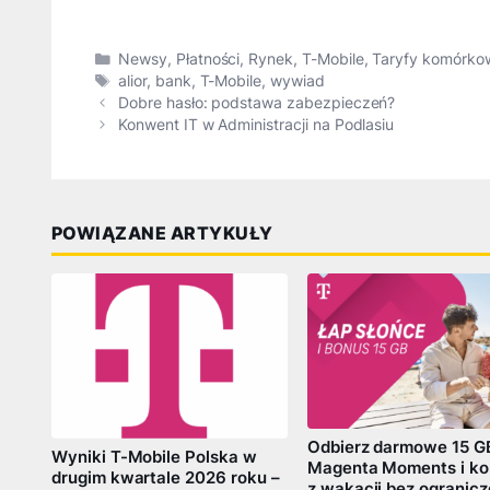
Kategorie
Newsy
,
Płatności
,
Rynek
,
T-Mobile
,
Taryfy komórko
Tagi
alior
,
bank
,
T-Mobile
,
wywiad
Dobre hasło: podstawa zabezpieczeń?
Konwent IT w Administracji na Podlasiu
POWIĄZANE ARTYKUŁY
Odbierz darmowe 15 G
Wyniki T-Mobile Polska w
Magenta Moments i ko
drugim kwartale 2026 roku –
z wakacji bez ogranic