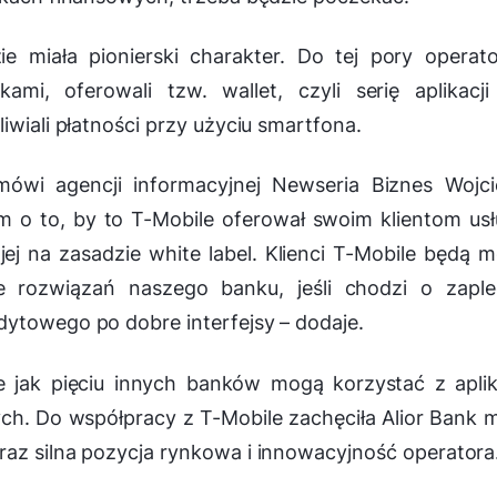
e miała pionierski charakter. Do tej pory operat
ami, oferowali tzw. wallet, czyli serię aplikacj
iwiali płatności przy użyciu smartfona.
ówi agencji informacyjnej Newseria Biznes Wojci
 o to, by to T-Mobile oferował swoim klientom us
ej na zasadzie white label. Klienci T-Mobile będą m
 rozwiązań naszego banku, jeśli chodzi o zaple
dytowego po dobre interfejsy
– dodaje.
ie jak pięciu innych banków mogą korzystać z aplik
ych. Do współpracy z T-Mobile zachęciła Alior Bank m
raz silna pozycja rynkowa i innowacyjność operatora