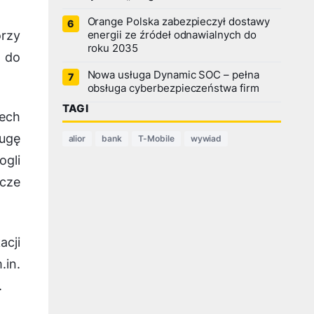
Orange Polska zabezpieczył dostawy
orzy
energii ze źródeł odnawialnych do
roku 2035
i do
Nowa usługa Dynamic SOC – pełna
obsługa cyberbezpieczeństwa firm
TAGI
ech
ługę
alior
bank
T-Mobile
wywiad
ogli
cze
acji
.in.
.