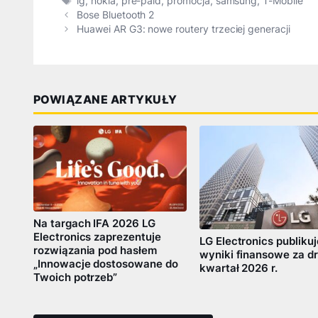
Tagi
lg
,
nokia
,
pre-paid
,
promocja
,
samsung
,
T-Mobile
Bose Bluetooth 2
Huawei AR G3: nowe routery trzeciej generacji
POWIĄZANE ARTYKUŁY
Na targach IFA 2026 LG
Electronics zaprezentuje
LG Electronics publikuj
rozwiązania pod hasłem
wyniki finansowe za dr
„Innowacje dostosowane do
kwartał 2026 r.
Twoich potrzeb”