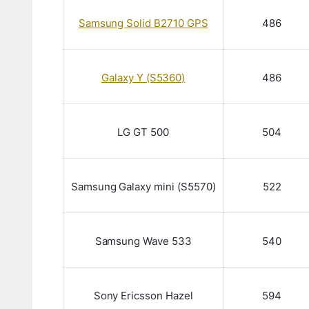
Samsung Solid B2710 GPS
486
Galaxy Y (S5360)
486
LG GT 500
504
Samsung Galaxy mini (S5570)
522
Samsung Wave 533
540
Sony Ericsson Hazel
594