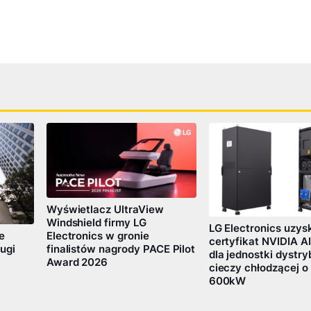
Wyświetlacz UltraView
Windshield firmy LG
LG Electronics uzys
Electronics w gronie
e
certyfikat NVIDIA A
finalistów nagrody PACE Pilot
ugi
dla jednostki dystry
Award 2026
cieczy chłodzącej 
600kW