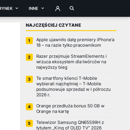
RYNEK
INNE
ZALOGUJ
NAJCZĘŚCIEJ CZYTANE
Apple ujawniło datę premiery iPhone’a
18 – na razie tylko pracownikom
Razer przejmuje StreamElements i
wrzuca ekosystem dla twórców na
najwyższy bieg
Te smartfony klienci T-Mobile
wybierali najchętniej – T-Mobile
podsumowuje sprzedaż w I półroczu
2026 r.
Orange przedłuża bonus 50 GB w
Orange na kartę
Telewizor Samsung QN65S99H z
tytułem „King of OLED TV” 2026