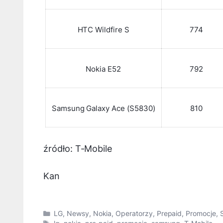
HTC Wildfire S
774
Nokia E52
792
Samsung Galaxy Ace (S5830)
810
źródło: T-Mobile
Kan
Kategorie
LG
,
Newsy
,
Nokia
,
Operatorzy
,
Prepaid
,
Promocje
,