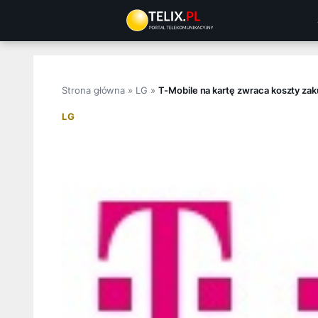
Przejdź
do
treści
Strona główna
»
LG
»
T-Mobile na kartę zwraca koszty za
LG