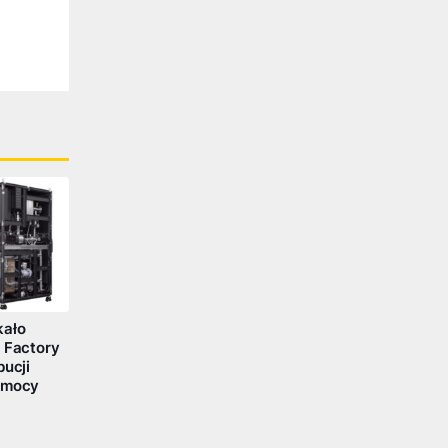
kało
I Factory
bucji
o mocy