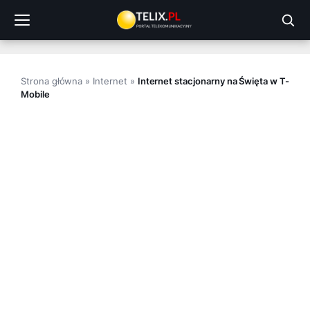
Przejdź
do
treści
Strona główna
»
Internet
»
Internet stacjonarny na Święta w T-
Mobile