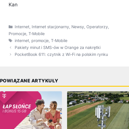
Kan
Kategorie
Internet
,
Internet stacjonarny
,
Newsy
,
Operatorzy
,
Promocje
,
T-Mobile
Tagi
internet
,
promocje
,
T-Mobile
Pakiety minut i SMS-ów w Orange za nakrętki
PocketBook 611: czytnik z Wi-Fi na polskim rynku
POWIĄZANE ARTYKUŁY