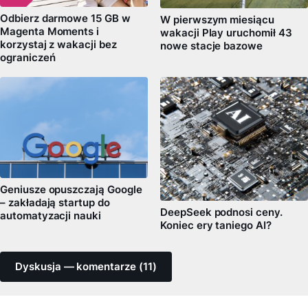
Odbierz darmowe 15 GB w
W pierwszym miesiącu
Magenta Moments i
wakacji Play uruchomił 43
korzystaj z wakacji bez
nowe stacje bazowe
ograniczeń
Geniusze opuszczają Google
– zakładają startup do
DeepSeek podnosi ceny.
automatyzacji nauki
Koniec ery taniego AI?
Dyskusja — komentarze (11)