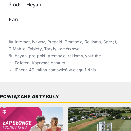
źródło: Heyah
Kan
Kategorie
Internet
,
Newsy
,
Prepaid
,
Promocje
,
Reklama
,
Sprzęt
,
T-Mobile
,
Tablety
,
Taryfy komórkowe
Tagi
heyah
,
pre-paid
,
promocje
,
reklama
,
youtube
Felieton: Kapryśna chmura
iPhone 4S: milion zamowień w ciągu 1 dnia
POWIĄZANE ARTYKUŁY