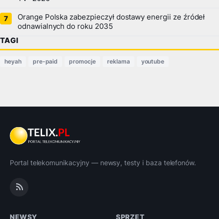
Orange Polska zabezpieczył dostawy energii ze źródeł
odnawialnych do roku 2035
TAGI
heyah
pre-paid
promocje
reklama
youtube
Portal telekomunikacyjny — newsy, testy i baza telefonów.
NEWSY
SPRZĘT