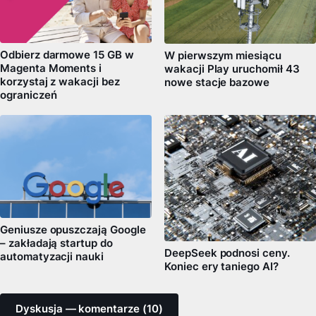
Odbierz darmowe 15 GB w
W pierwszym miesiącu
Magenta Moments i
wakacji Play uruchomił 43
korzystaj z wakacji bez
nowe stacje bazowe
ograniczeń
Geniusze opuszczają Google
– zakładają startup do
DeepSeek podnosi ceny.
automatyzacji nauki
Koniec ery taniego AI?
Dyskusja — komentarze (10)