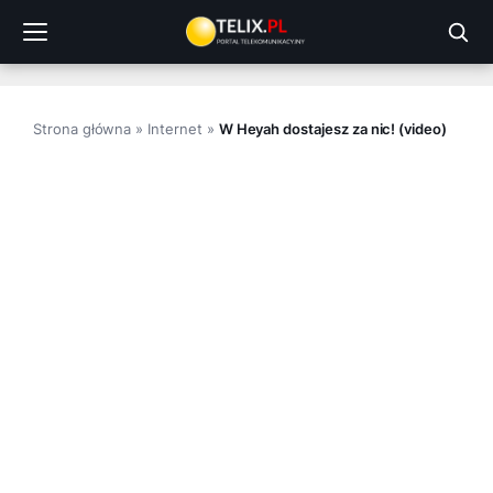
Przejdź
do
treści
Strona główna
»
Internet
»
W Heyah dostajesz za nic! (video)