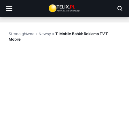
Przejdź
do
treści
Strona główna
»
Newsy
»
T-Mobile Bańki: Reklama TV T-
Mobile