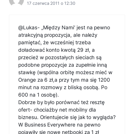
17 czerwca 2011 o 12:30
@Lukas- „Między Nami’ jest na pewno
atrakcyjną propozycja, ale należy
pamiętać, że wcześniej trzeba
doładować konto kwotą 29 zł, a
przecież w pozostałych sieciach są
podobne propozycje za zupełnie inną
stawkę (wspólna orbitę możesz mieć w
Orange za 6 zł,a przy tym ma się 1200
minut na rozmowy z bliską osobą. Po
600 na 1 osobę).
Dobrze by było porównać też resztę
ofert- chociażby net mobilny dla
biznesu. Orientujecie się jak to wygląda?
W Business Everywhere na pewno
pojawiły się nowe netbooki za 1 zł