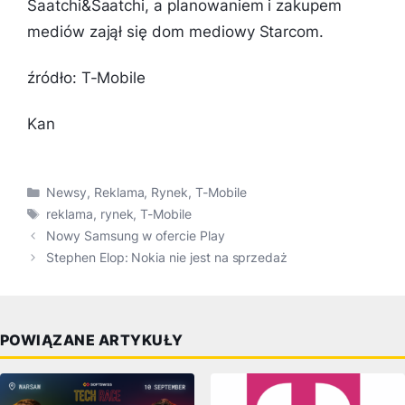
Saatchi&Saatchi, a planowaniem i zakupem
mediów zajął się dom mediowy Starcom.
źródło: T-Mobile
Kan
Kategorie
Newsy
,
Reklama
,
Rynek
,
T-Mobile
Tagi
reklama
,
rynek
,
T-Mobile
Nowy Samsung w ofercie Play
Stephen Elop: Nokia nie jest na sprzedaż
POWIĄZANE ARTYKUŁY