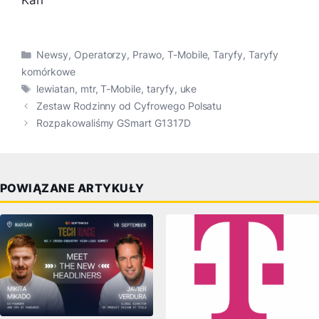
Kan
Kategorie
Newsy
,
Operatorzy
,
Prawo
,
T-Mobile
,
Taryfy
,
Taryfy
komórkowe
Tagi
lewiatan
,
mtr
,
T-Mobile
,
taryfy
,
uke
Zestaw Rodzinny od Cyfrowego Polsatu
Rozpakowaliśmy GSmart G1317D
POWIĄZANE ARTYKUŁY