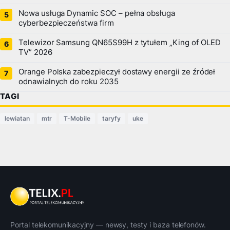
Nowa usługa Dynamic SOC – pełna obsługa
cyberbezpieczeństwa firm
Telewizor Samsung QN65S99H z tytułem „King of OLED
TV” 2026
Orange Polska zabezpieczył dostawy energii ze źródeł
odnawialnych do roku 2035
TAGI
lewiatan
mtr
T-Mobile
taryfy
uke
Portal telekomunikacyjny — newsy, testy i baza telefonów.