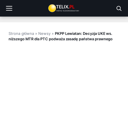
Przejdź
do
treści
Strona główna
»
Newsy
»
PKPP Lewiatan: Decyzja UKE ws.
niższego MTR dla PTC podważa zasadę państwa prawnego