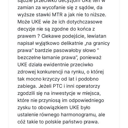
sądzie przeciwko decyzjom UKE ten w
zamian za wycofanie się z sądów, da
wyższe stawki MTR a jak nie to niższe.
Może UKE wie że ich dotychczasowe
decyzje nie są zgodne do końca z
prawem ? Ciekawe podejście, lewiatan
napisał wyjątkowo delikatnie „na granicy
prawa” bardzie pasowałoby słowo ”
bezczelne łamanie prawa”, ponieważ
UKE działa ewidentnie przeciwko
zdrowej konkurencji na rynku, o której
tak mocno krzyczy od lat i podobno
zabiega. Jeżeli PTC i inni operatorzy
zgodzili się na inwestycje w miejsca,
które nie przyniosą im odpowiedniego
zysku to obowiązkiem UKE było
ustalenie równego harmonogramu, ale
cóż takie to polskie państwo prawa.