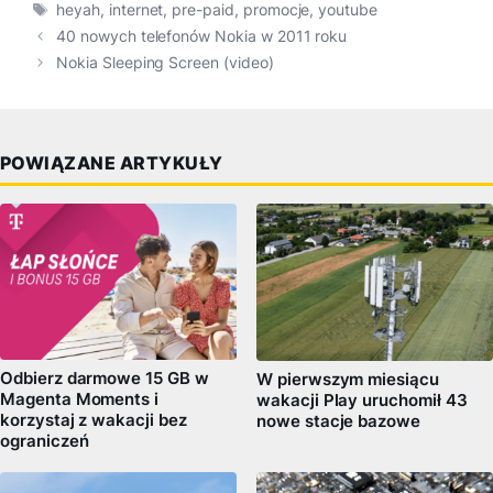
Tagi
heyah
,
internet
,
pre-paid
,
promocje
,
youtube
40 nowych telefonów Nokia w 2011 roku
Nokia Sleeping Screen (video)
POWIĄZANE ARTYKUŁY
Odbierz darmowe 15 GB w
W pierwszym miesiącu
Magenta Moments i
wakacji Play uruchomił 43
korzystaj z wakacji bez
nowe stacje bazowe
ograniczeń