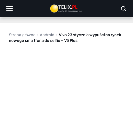
Przejdź
do
treści
Strona główna
»
Android
»
Vivo 23 stycznia wypuści na rynek
nowego smartfona do selfie – V5 Plus