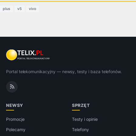
plus
v5
vivo
Portal telekomunikacyjny — newsy, testy i baza telefonów.
NEWSY
SPRZĘT
Promocje
Testy i opinie
Polecamy
Telefony