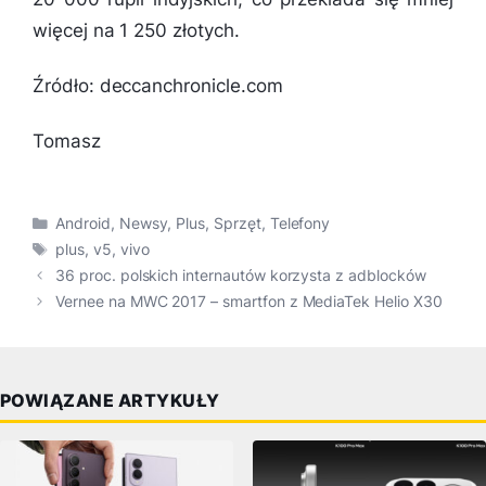
więcej na 1 250 złotych.
Źródło: deccanchronicle.com
Tomasz
Kategorie
Android
,
Newsy
,
Plus
,
Sprzęt
,
Telefony
Tagi
plus
,
v5
,
vivo
36 proc. polskich internautów korzysta z adblocków
Vernee na MWC 2017 – smartfon z MediaTek Helio X30
POWIĄZANE ARTYKUŁY