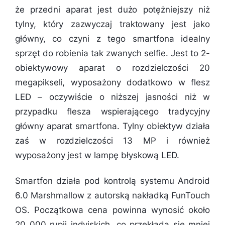
że przedni aparat jest dużo potężniejszy niż
tylny, który zazwyczaj traktowany jest jako
główny, co czyni z tego smartfona idealny
sprzęt do robienia tak zwanych selfie. Jest to 2-
obiektywowy aparat o rozdzielczości 20
megapikseli, wyposażony dodatkowo w flesz
LED – oczywiście o niższej jasności niż w
przypadku flesza wspierającego tradycyjny
główny aparat smartfona. Tylny obiektyw działa
zaś w rozdzielczości 13 MP i również
wyposażony jest w lampę błyskową LED.
Smartfon działa pod kontrolą systemu Android
6.0 Marshmallow z autorską nakładką FunTouch
OS. Początkowa cena powinna wynosić około
20 000 rupii indyjskich, co przekłada się mniej