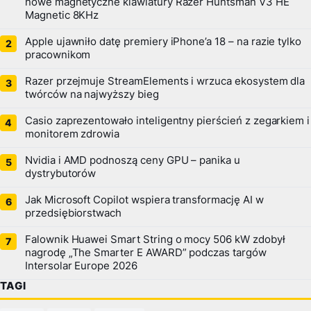
nowe magnetyczne klawiatury Razer Huntsman V3 HE
Magnetic 8KHz
Apple ujawniło datę premiery iPhone’a 18 – na razie tylko
pracownikom
Razer przejmuje StreamElements i wrzuca ekosystem dla
twórców na najwyższy bieg
Casio zaprezentowało inteligentny pierścień z zegarkiem i
monitorem zdrowia
Nvidia i AMD podnoszą ceny GPU – panika u
dystrybutorów
Jak Microsoft Copilot wspiera transformację AI w
przedsiębiorstwach
Falownik Huawei Smart String o mocy 506 kW zdobył
nagrodę „The Smarter E AWARD” podczas targów
Intersolar Europe 2026
TAGI