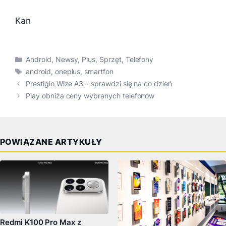
Kan
Kategorie
Android
,
Newsy
,
Plus
,
Sprzęt
,
Telefony
Tagi
android
,
oneplus
,
smartfon
Prestigio Wize A3 – sprawdzi się na co dzień
Play obniża ceny wybranych telefonów
POWIĄZANE ARTYKUŁY
Redmi K100 Pro Max z