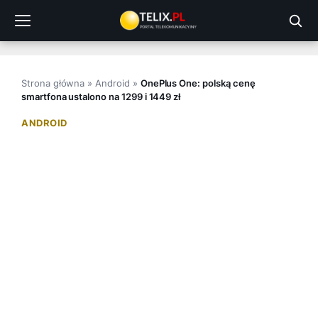
Przejdź
do
treści
Strona główna
»
Android
»
OnePlus One: polską cenę
smartfona ustalono na 1299 i 1449 zł
ANDROID