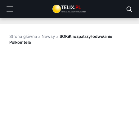
Przejdź
do
treści
Strona główna
»
Newsy
»
SOKiK rozpatrzył odwołanie
Polkomtela