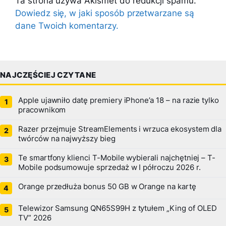
Ta strona używa Akismet do redukcji spamu.
Dowiedz się, w jaki sposób przetwarzane są
dane Twoich komentarzy.
NAJCZĘŚCIEJ CZYTANE
Apple ujawniło datę premiery iPhone’a 18 – na razie tylko
pracownikom
Razer przejmuje StreamElements i wrzuca ekosystem dla
twórców na najwyższy bieg
Te smartfony klienci T-Mobile wybierali najchętniej – T-
Mobile podsumowuje sprzedaż w I półroczu 2026 r.
Orange przedłuża bonus 50 GB w Orange na kartę
Telewizor Samsung QN65S99H z tytułem „King of OLED
TV” 2026