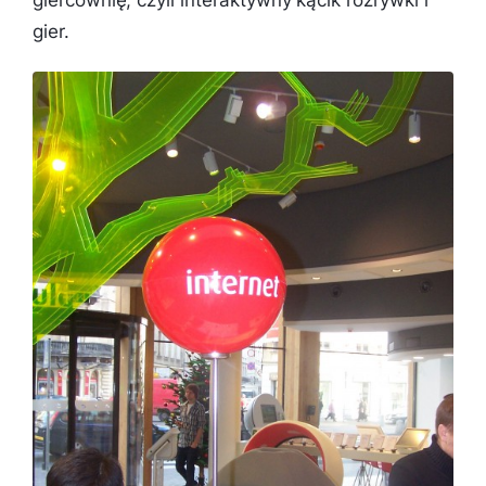
giercownię, czyli interaktywny kącik rozrywki i
gier.