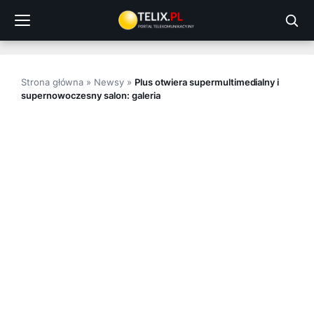
Przejdź
do
treści
Strona główna
»
Newsy
»
Plus otwiera supermultimedialny i
supernowoczesny salon: galeria