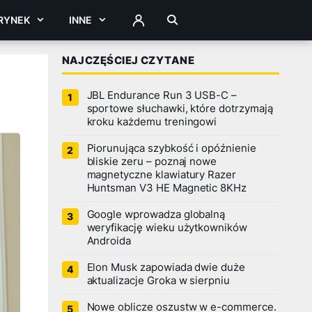
RYNEK
INNE
ZALOGUJ
NAJCZĘŚCIEJ CZYTANE
JBL Endurance Run 3 USB-C –
sportowe słuchawki, które dotrzymają
kroku każdemu treningowi
Piorunująca szybkość i opóźnienie
bliskie zeru – poznaj nowe
magnetyczne klawiatury Razer
Huntsman V3 HE Magnetic 8KHz
Google wprowadza globalną
weryfikację wieku użytkowników
Androida
Elon Musk zapowiada dwie duże
aktualizacje Groka w sierpniu
Nowe oblicze oszustw w e-commerce.