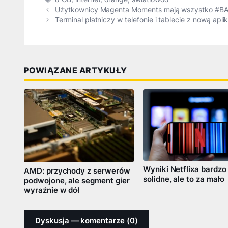
Użytkownicy Magenta Moments mają wszystko #BA
Terminal płatniczy w telefonie i tablecie z nową apl
POWIĄZANE ARTYKUŁY
Wyniki Netflixa bardzo
AMD: przychody z serwerów
solidne, ale to za mało
podwojone, ale segment gier
wyraźnie w dół
Dyskusja — komentarze (0)