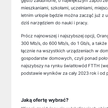
gęsto zaludnione, o największym zapotrze
mieszkaniami, szkołami, uczelniami, miejs
letnim urlopie będzie można zacząć już z
dziś narzędziem do nauki i pracy.
Prócz najnowszej i najszybszej opcji, Ora
300 Mb/s, do 600 Mb/s, do 1 Gb/s, a także
łącznie na wszystkich urządzeniach w dom
gospodarstw domowych, czyli ponad połow
najszybszy na rynku światłowód FTTH (wedł
podstawie wyników za cały 2023 rok i od 
Jaką ofertę wybrać?