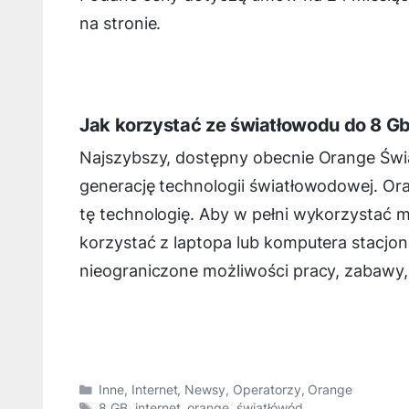
na stronie.
Jak korzystać ze światłowodu do 8 G
Najszybszy, dostępny obecnie Orange Świ
generację technologii światłowodowej. Or
tę technologię. Aby w pełni wykorzystać m
korzystać z laptopa lub komputera stacjo
nieograniczone możliwości pracy, zabawy, 
Kategorie
Inne
,
Internet
,
Newsy
,
Operatorzy
,
Orange
Tagi
8 GB
,
internet
,
orange
,
światłówód