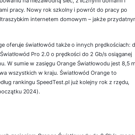
bowaniu na niezawodną sieć, z licznymi domami i
cami pracy. Nowy rok szkolny i powrót do pracy po
 ultraszybkim internetem domowym – jakże przydatn
nge oferuje światłowód także o innych prędkościach: 
 Światłowód Pro 2.0 o prędkości do 2 Gb/s osiąganej
u. W sumie w zasięgu Orange Światłowodu jest 8,5 
a wszystkich w kraju. Światłowód Orange to
ug rankingu SpeedTest.pl już kolejny rok z rzędu,
początku 2024).