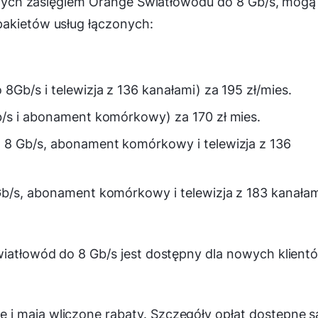
bjętych zasięgiem Orange Światłowodu do 8 Gb/s, mogą
pakietów usług łączonych:
Gb/s i telewizja z 136 kanałami) za 195 zł/mies.
b/s i abonament komórkowy) za 170 zł mies.
 8 Gb/s, abonament komórkowy i telewizja z 136
Gb/s, abonament komórkowy i telewizja z 183 kanałam
wiatłowód do 8 Gb/s jest dostępny dla nowych klient
i mają wliczone rabaty. Szczegóły opłat dostępne s