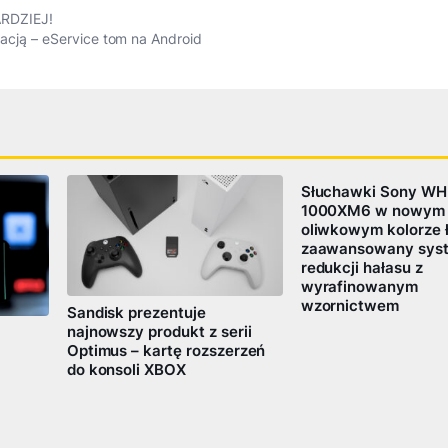
RDZIEJ!
ikacją – eService tom na Android
Słuchawki Sony WH
1000XM6 w nowym
oliwkowym kolorze 
zaawansowany sys
redukcji hałasu z
wyrafinowanym
wzornictwem
Sandisk prezentuje
najnowszy produkt z serii
Optimus – kartę rozszerzeń
do konsoli XBOX