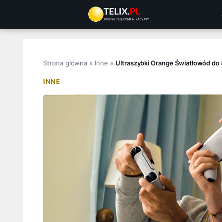
Przejdź
do
treści
Strona główna
»
Inne
»
Ultraszybki Orange Światłowód do 
INNE