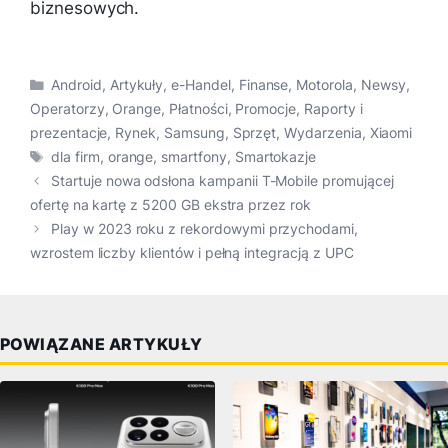
biznesowych.
Kategorie
Android
,
Artykuły
,
e-Handel
,
Finanse
,
Motorola
,
Newsy
,
Operatorzy
,
Orange
,
Płatności
,
Promocje
,
Raporty i
prezentacje
,
Rynek
,
Samsung
,
Sprzęt
,
Wydarzenia
,
Xiaomi
Tagi
dla firm
,
orange
,
smartfony
,
Smartokazje
Startuje nowa odsłona kampanii T-Mobile promującej
ofertę na kartę z 5200 GB ekstra przez rok
Play w 2023 roku z rekordowymi przychodami,
wzrostem liczby klientów i pełną integracją z UPC
POWIĄZANE ARTYKUŁY