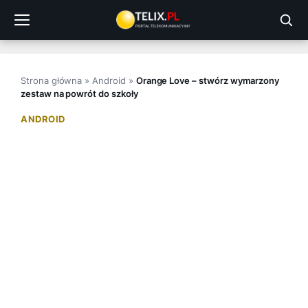
Przejdź
do
treści
Strona główna
»
Android
»
Orange Love – stwórz wymarzony
zestaw na powrót do szkoły
ANDROID