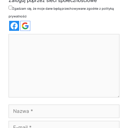
Zaloguj poprzez sieci społecznościowe
Zgadzam się, że moje dane będą przechowywane zgodnie z polityką
prywatności
Komentarz
Nazwa
E-