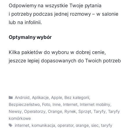
Odpowiemy na wszystkie Twoje pytania
i potrzeby podczas jednej rozmowy – w salonie
lub na infolinii.
Optymalny wybór
Kilka pakietów do wyboru w dobrej cenie,
jeszcze lepiej dopasowanych do Twoich potrzeb
Kategorie
Android
,
Aplikacje
,
Apple
,
Bez kategorii
,
Bezpieczeństwo
,
Foto
,
Inne
,
Internet
,
Internet mobilny
,
Newsy
,
Operatorzy
,
Orange
,
Rynek
,
Sprzęt
,
Taryfy
,
Taryfy
komórkowe
Tagi
internet
,
komunikacja
,
operator
,
orange
,
siec
,
taryfy