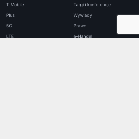
T-Mobile
Targi i konferencje
Plus
Wywiady
5G
Prawo
LTE
e-Handel
Reklama
INNE
Bezpieczeństwo
Rozrywka
Aplikacje
Foto