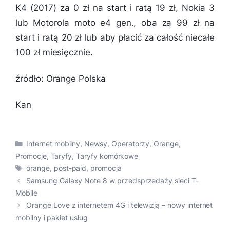
K4 (2017) za 0 zł na start i ratą 19 zł, Nokia 3
lub Motorola moto e4 gen., oba za 99 zł na
start i ratą 20 zł lub aby płacić za całość niecałe
100 zł miesięcznie.
źródło: Orange Polska
Kan
Kategorie
Internet mobilny
,
Newsy
,
Operatorzy
,
Orange
,
Promocje
,
Taryfy
,
Taryfy komórkowe
Tagi
orange
,
post-paid
,
promocja
Samsung Galaxy Note 8 w przedsprzedaży sieci T-
Mobile
Orange Love z internetem 4G i telewizją – nowy internet
mobilny i pakiet usług