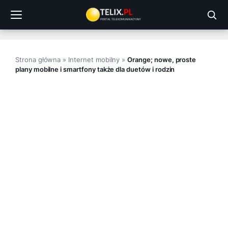
Przejdź
do
treści
Strona główna
»
Internet mobilny
»
Orange; nowe, proste
plany mobilne i smartfony także dla duetów i rodzin