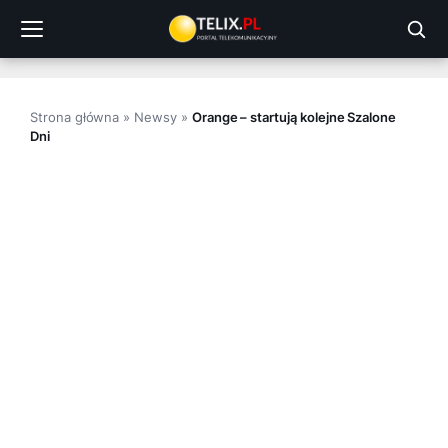
Przejdź
do
treści
Strona główna
»
Newsy
»
Orange – startują kolejne Szalone
Dni