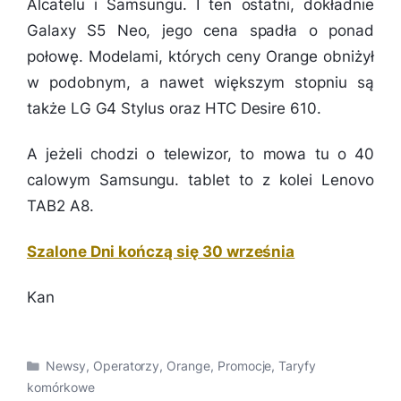
Alcatelu i Samsungu. I ten ostatni, dokładnie
Galaxy S5 Neo, jego cena spadła o ponad
połowę. Modelami, których ceny Orange obniżył
w podobnym, a nawet większym stopniu są
także LG G4 Stylus oraz HTC Desire 610.
A jeżeli chodzi o telewizor, to mowa tu o 40
calowym Samsungu. tablet to z kolei Lenovo
TAB2 A8.
Szalone Dni kończą się 30 września
Kan
Kategorie
Newsy
,
Operatorzy
,
Orange
,
Promocje
,
Taryfy
komórkowe