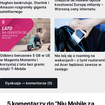
Odejście od Huawei będzie
Hughes bankrutuje. Starlink i
kosztować Europę miliardy –
Amazon rozgromiły giganta
Wzrosną ceny internetu
satelitarnego
Odbierz bonusowe 5 GB w UE
Nie bój się o roaming na
w Magenta Moments i
wakacjach – z tymi routerami
korzystaj z lata bez granic
od Acer będziesz zawsze w
dzięki T-Mobile
zasięgu
Dyskusja — komentarze (5)
5 komentarzy do “Nju Mobile za