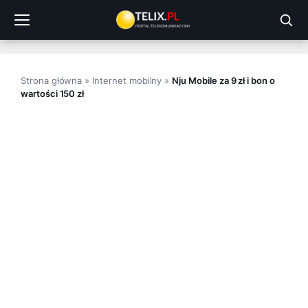
Przejdź
do
treści
Strona główna
»
Internet mobilny
»
Nju Mobile za 9 zł i bon o
wartości 150 zł