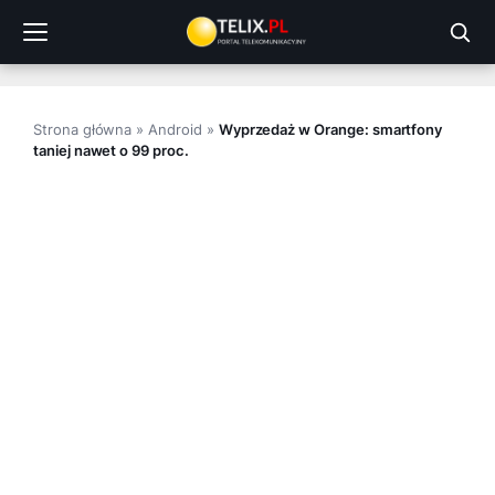
Przejdź
do
treści
Strona główna
»
Android
»
Wyprzedaż w Orange: smartfony
taniej nawet o 99 proc.