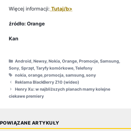
Więcej informacji:
Tutaj/b>
źródło: Orange
Kan
Kategorie
Android
,
Newsy
,
Nokia
,
Orange
,
Promocje
,
Samsung
,
Sony
,
Sprzęt
,
Taryfy komórkowe
,
Telefony
Tagi
nokia
,
orange
,
promocja
,
samsung
,
sony
Reklama BlackBerry Z10 (wideo)
Henry Xu: w najbliższych planach mamy kolejne
ciekawe premiery
POWIĄZANE ARTYKUŁY