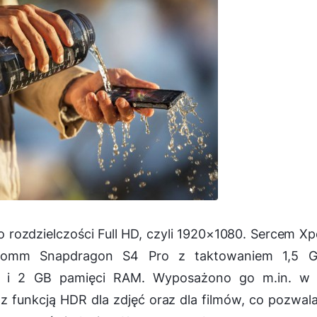
ozdzielczości Full HD, czyli 1920×1080. Sercem Xp
alcomm Snapdragon S4 Pro z taktowaniem 1,5 G
0 i 2 GB pamięci RAM. Wyposażono go m.in. w 
 funkcją HDR dla zdjęć oraz dla filmów, co pozwal