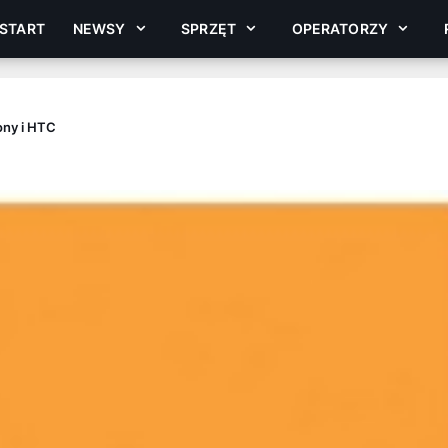
START
NEWSY
SPRZĘT
OPERATORZY
ony i HTC