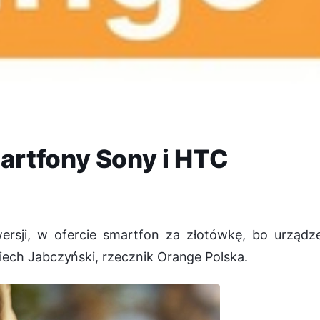
rtfony Sony i HTC
ersji, w ofercie smartfon za złotówkę, bo urządz
ech Jabczyński, rzecznik Orange Polska.