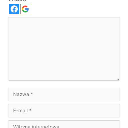
Komentarz
Nazwa
E-
mail
Witryna