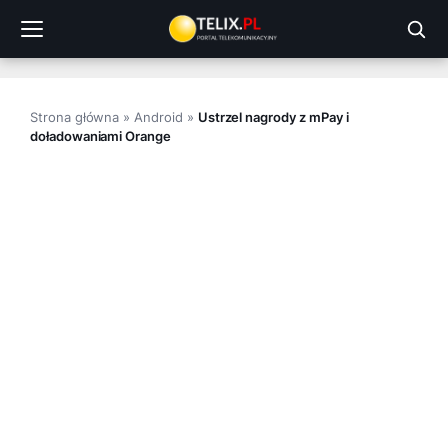
Przejdź
do
treści
Strona główna
»
Android
»
Ustrzel nagrody z mPay i
doładowaniami Orange