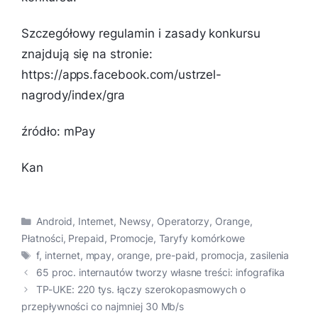
Szczegółowy regulamin i zasady konkursu
znajdują się na stronie:
https://apps.facebook.com/ustrzel-
nagrody/index/gra
źródło: mPay
Kan
Kategorie
Android
,
Internet
,
Newsy
,
Operatorzy
,
Orange
,
Płatności
,
Prepaid
,
Promocje
,
Taryfy komórkowe
Tagi
f
,
internet
,
mpay
,
orange
,
pre-paid
,
promocja
,
zasilenia
65 proc. internautów tworzy własne treści: infografika
TP-UKE: 220 tys. łączy szerokopasmowych o
przepływności co najmniej 30 Mb/s