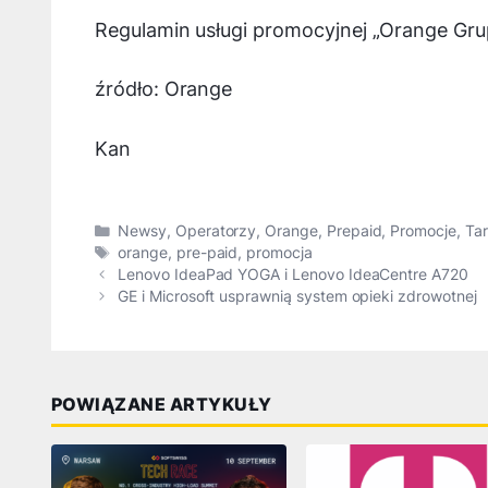
Regulamin usługi promocyjnej „Orange Gru
źródło: Orange
Kan
Kategorie
Newsy
,
Operatorzy
,
Orange
,
Prepaid
,
Promocje
,
Ta
Tagi
orange
,
pre-paid
,
promocja
Lenovo IdeaPad YOGA i Lenovo IdeaCentre A720
GE i Microsoft usprawnią system opieki zdrowotnej
POWIĄZANE ARTYKUŁY