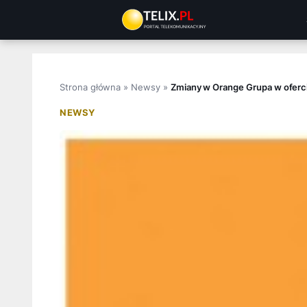
Przejdź
do
treści
Strona główna
»
Newsy
»
Zmiany w Orange Grupa w oferci
NEWSY