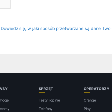
.
Dowiedz się, w jaki sposób przetwarzane są dane Twoi
WSY
SPRZĘT
OPERATORZY
mocje
Testy i opinie
Orange
ecamy
Telefony
Play