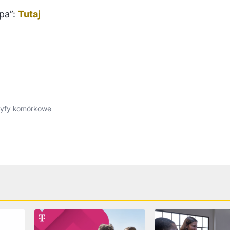
pa”:
Tutaj
ryfy komórkowe