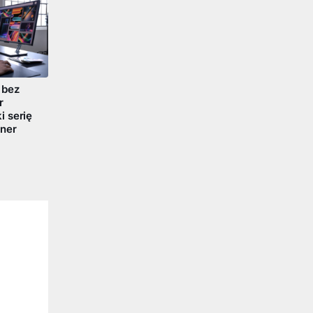
 bez
r
 serię
ner