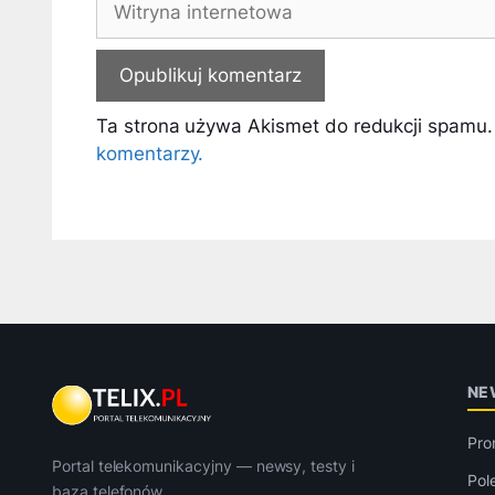
internetowa
Ta strona używa Akismet do redukcji spamu
komentarzy.
NE
Pro
Portal telekomunikacyjny — newsy, testy i
Pol
baza telefonów.