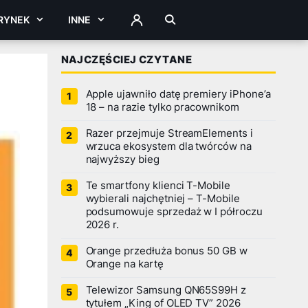
RYNEK
INNE
ZALOGUJ
NAJCZĘŚCIEJ CZYTANE
Apple ujawniło datę premiery iPhone’a
18 – na razie tylko pracownikom
Razer przejmuje StreamElements i
wrzuca ekosystem dla twórców na
najwyższy bieg
Te smartfony klienci T-Mobile
wybierali najchętniej – T-Mobile
podsumowuje sprzedaż w I półroczu
2026 r.
Orange przedłuża bonus 50 GB w
Orange na kartę
Telewizor Samsung QN65S99H z
tytułem „King of OLED TV” 2026