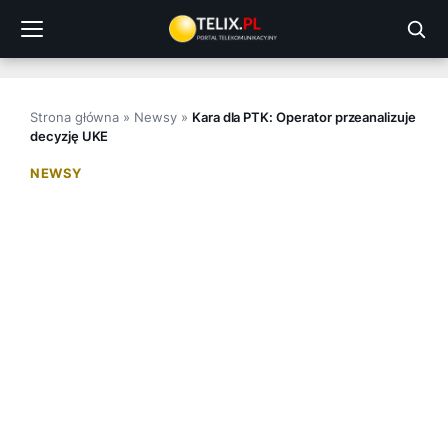
Przejdź
do
treści
Strona główna
»
Newsy
»
Kara dla PTK: Operator przeanalizuje
decyzję UKE
NEWSY