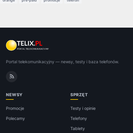
orange
pre-paid
promocje
telefon
Portal telekomunikacyjny — newsy, testy i baza telefonów.
NEWSY
SPRZĘT
Promocje
Testy i opinie
Polecamy
Telefony
Tablety