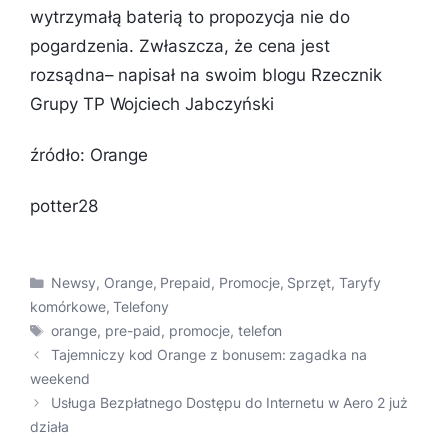
wytrzymałą baterią to propozycja nie do
pogardzenia. Zwłaszcza, że cena jest
rozsądna
– napisał na swoim blogu Rzecznik
Grupy TP Wojciech Jabczyński
źródło: Orange
potter28
Kategorie
Newsy
,
Orange
,
Prepaid
,
Promocje
,
Sprzęt
,
Taryfy
komórkowe
,
Telefony
Tagi
orange
,
pre-paid
,
promocje
,
telefon
Tajemniczy kod Orange z bonusem: zagadka na
weekend
Usługa Bezpłatnego Dostępu do Internetu w Aero 2 już
działa