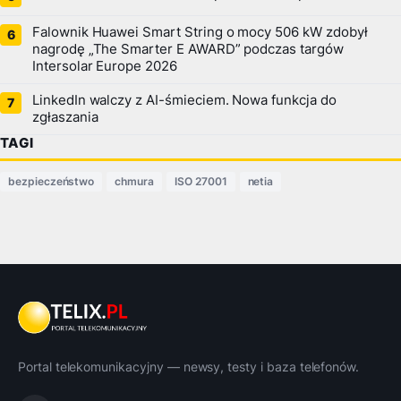
Falownik Huawei Smart String o mocy 506 kW zdobył
nagrodę „The Smarter E AWARD” podczas targów
Intersolar Europe 2026
LinkedIn walczy z AI-śmieciem. Nowa funkcja do
zgłaszania
TAGI
bezpieczeństwo
chmura
ISO 27001
netia
Portal telekomunikacyjny — newsy, testy i baza telefonów.