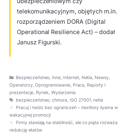
ubezpieczeniowym czy
telekomunikacyjnym, objętych m.in.
rozporządzeniem DORA (Digital
Operational Resilience Act) – dodał
Janusz Figurski.
Kategorie
Bezpieczeństwo
,
Inne
,
Internet
,
Netia
,
Newsy
,
Operatorzy
,
Oprogramowanie
,
Praca
,
Raporty i
prezentacje
,
Rynek
,
Wydarzenia
Tagi
bezpieczeństwo
,
chmura
,
ISO 27001
,
netia
Pracuj i twórz bez ograniczeń – monitory iiyama w
wakacyjnej promocji
Firmy stawiają na stabilność, ale co piąta rozważa
redukcję etatów