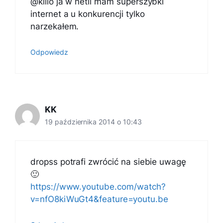
@killo ja w netii mam superszybki
internet a u konkurencji tylko
narzekałem.
Odpowiedz
KK
19 października 2014 o 10:43
dropss potrafi zwrócić na siebie uwagę
🙂
https://www.youtube.com/watch?
v=nfO8kiWuGt4&feature=youtu.be