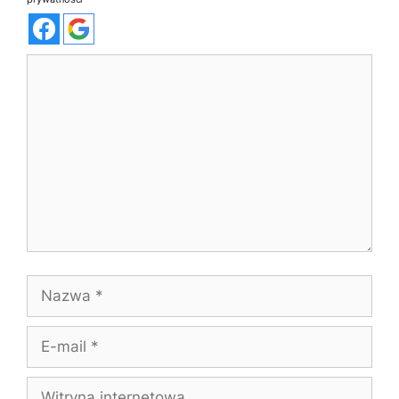
Komentarz
Nazwa
E-
mail
Witryna