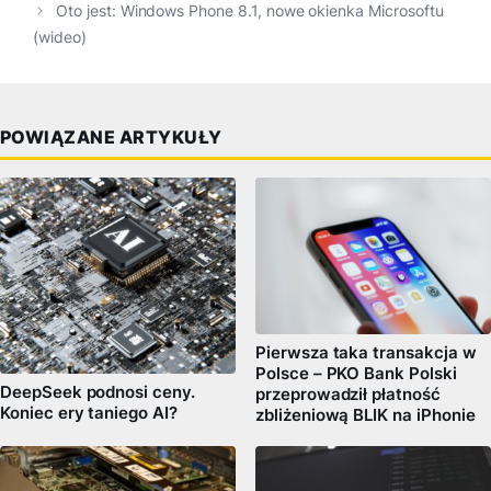
Oto jest: Windows Phone 8.1, nowe okienka Microsoftu
(wideo)
POWIĄZANE ARTYKUŁY
Pierwsza taka transakcja w
Polsce – PKO Bank Polski
DeepSeek podnosi ceny.
przeprowadził płatność
Koniec ery taniego AI?
zbliżeniową BLIK na iPhonie