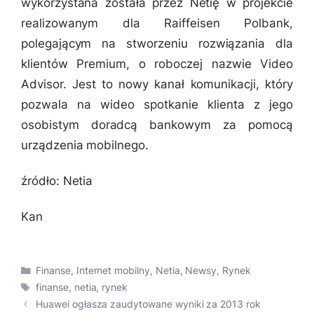
wykorzystana została przez Netię w projekcie
realizowanym dla Raiffeisen Polbank,
polegającym na stworzeniu rozwiązania dla
klientów Premium, o roboczej nazwie Video
Advisor. Jest to nowy kanał komunikacji, który
pozwala na wideo spotkanie klienta z jego
osobistym doradcą bankowym za pomocą
urządzenia mobilnego.
źródło: Netia
Kan
Kategorie
Finanse
,
Internet mobilny
,
Netia
,
Newsy
,
Rynek
Tagi
finanse
,
netia
,
rynek
Huawei ogłasza zaudytowane wyniki za 2013 rok