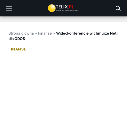
Przejdź
do
treści
Strona główna
»
Finanse
»
Wideokonferencje w chmurze Netii
dla GDOŚ
FINANSE