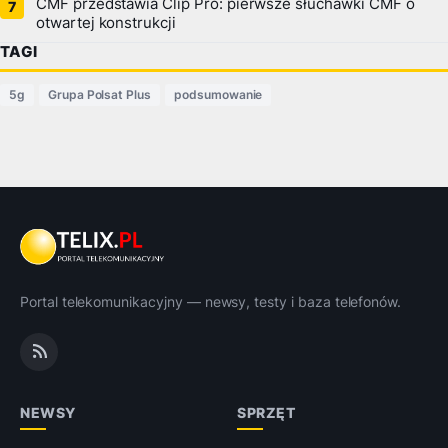
CMF przedstawia Clip Pro: pierwsze słuchawki CMF o
otwartej konstrukcji
TAGI
5g
Grupa Polsat Plus
podsumowanie
Portal telekomunikacyjny — newsy, testy i baza telefonów.
NEWSY
SPRZĘT