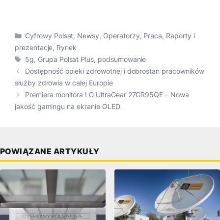
Kategorie
Cyfrowy Polsat
,
Newsy
,
Operatorzy
,
Praca
,
Raporty i
prezentacje
,
Rynek
Tagi
5g
,
Grupa Polsat Plus
,
podsumowanie
Dostępność opieki zdrowotnej i dobrostan pracowników
służby zdrowia w całej Europie
Premiera monitora LG UltraGear 27GR95QE – Nowa
jakość gamingu na ekranie OLED
POWIĄZANE ARTYKUŁY