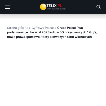
Przejdź
do
treści
Strona główna
»
Cyfrowy Polsat
»
Grupa Polsat Plus
podsumowuje I kwartał 2023 roku – 5G przyspieszy do 1 Gb/s,
nowe prawa sportowe, testy pierwszych farm wiatrowych