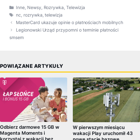
Kategorie
Inne
,
Newsy
,
Rozrywka
,
Telewizja
Tagi
nc
,
rozrywka
,
telewizja
MasterCard ukazuje opinie o płatnościach mobilnych
Legionowski Urząd przypomni o terminie płatności
smsem
POWIĄZANE ARTYKUŁY
Odbierz darmowe 15 GB w
W pierwszym miesiącu
Magenta Moments i
wakacji Play uruchomił 43
korzystaj z wakacji bez
nowe stacje bazowe