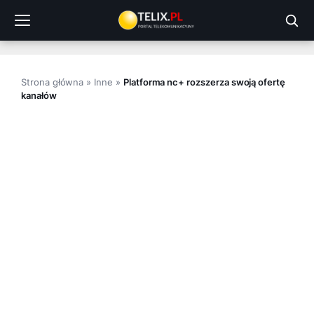
Przejdź
do
treści
Strona główna
»
Inne
»
Platforma nc+ rozszerza swoją ofertę
kanałów