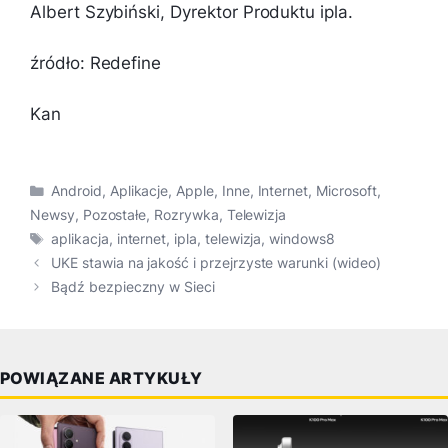
Albert Szybiński, Dyrektor Produktu ipla.
źródło: Redefine
Kan
Kategorie
Android
,
Aplikacje
,
Apple
,
Inne
,
Internet
,
Microsoft
,
Newsy
,
Pozostałe
,
Rozrywka
,
Telewizja
Tagi
aplikacja
,
internet
,
ipla
,
telewizja
,
windows8
UKE stawia na jakość i przejrzyste warunki (wideo)
Bądź bezpieczny w Sieci
POWIĄZANE ARTYKUŁY