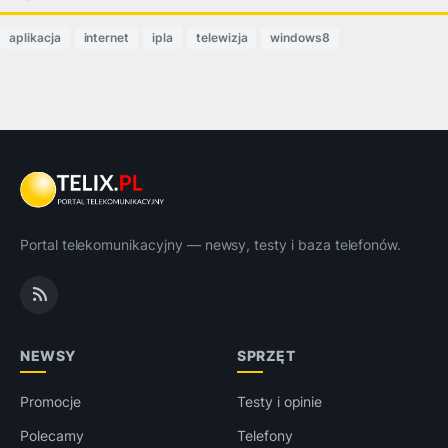
aplikacja
internet
ipla
telewizja
windows8
Portal telekomunikacyjny — newsy, testy i baza telefonów.
NEWSY
SPRZĘT
Promocje
Testy i opinie
Polecamy
Telefony