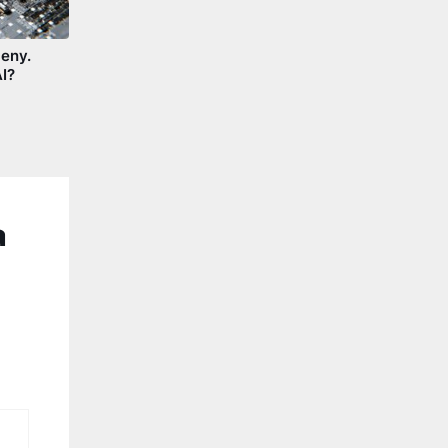
eny.
I?
a