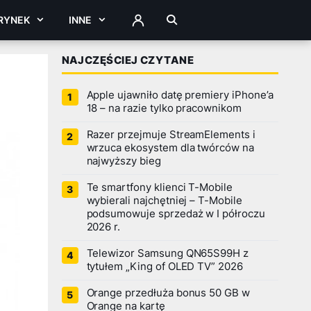
RYNEK
INNE
ZALOGUJ
NAJCZĘŚCIEJ CZYTANE
Apple ujawniło datę premiery iPhone’a
18 – na razie tylko pracownikom
Razer przejmuje StreamElements i
wrzuca ekosystem dla twórców na
najwyższy bieg
Te smartfony klienci T-Mobile
wybierali najchętniej – T-Mobile
podsumowuje sprzedaż w I półroczu
2026 r.
Telewizor Samsung QN65S99H z
tytułem „King of OLED TV” 2026
Orange przedłuża bonus 50 GB w
Orange na kartę