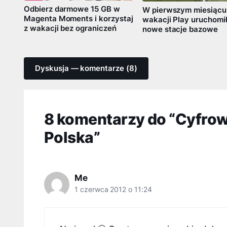
Odbierz darmowe 15 GB w
W pierwszym miesiącu
Magenta Moments i korzystaj
wakacji Play uruchomi
z wakacji bez ograniczeń
nowe stacje bazowe
Dyskusja — komentarze (8)
8 komentarzy do “Cyfrowa
Polska”
Me
1 czerwca 2012 o 11:24