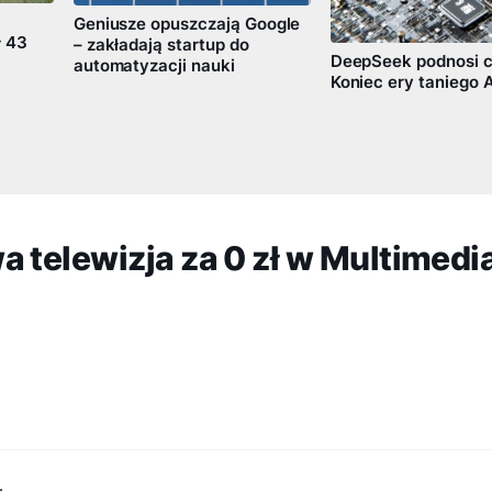
Geniusze opuszczają Google
ł 43
– zakładają startup do
DeepSeek podnosi c
automatyzacji nauki
Koniec ery taniego A
 telewizja za 0 zł w Multimedi