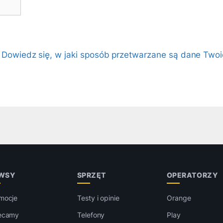
.
Dowiedz się, w jaki sposób przetwarzane są dane Twoi
WSY
SPRZĘT
OPERATORZY
mocje
Testy i opinie
Orange
ecamy
Telefony
Play