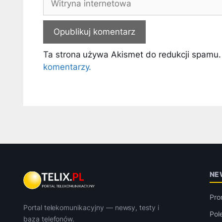
internetowa
Ta strona używa Akismet do redukcji spamu
komentarzy.
NE
Pro
Portal telekomunikacyjny — newsy, testy i
Pol
baza telefonów.