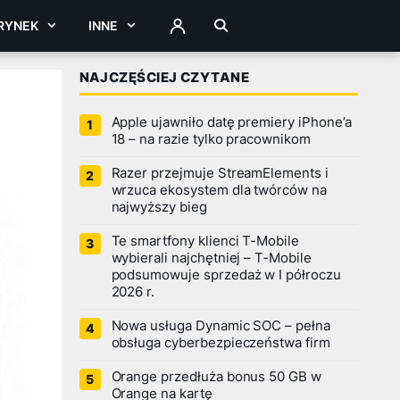
RYNEK
INNE
ZALOGUJ
NAJCZĘŚCIEJ CZYTANE
Apple ujawniło datę premiery iPhone’a
18 – na razie tylko pracownikom
Razer przejmuje StreamElements i
wrzuca ekosystem dla twórców na
najwyższy bieg
Te smartfony klienci T-Mobile
wybierali najchętniej – T-Mobile
podsumowuje sprzedaż w I półroczu
2026 r.
Nowa usługa Dynamic SOC – pełna
obsługa cyberbezpieczeństwa firm
Orange przedłuża bonus 50 GB w
Orange na kartę