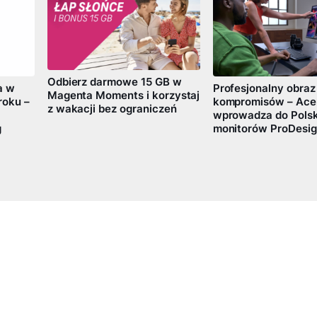
Odbierz darmowe 15 GB w
a w
Profesjonalny obraz
Magenta Moments i korzystaj
roku –
kompromisów – Ace
z wakacji bez ograniczeń
wprowadza do Polski
g
monitorów ProDesig