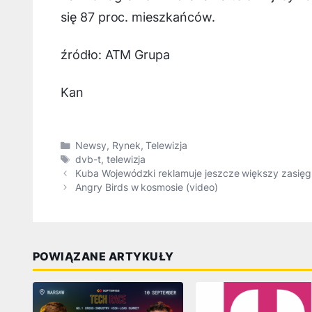
się 87 proc. mieszkańców.
źródło: ATM Grupa
Kan
Kategorie
Newsy
,
Rynek
,
Telewizja
Tagi
dvb-t
,
telewizja
Kuba Wojewódzki reklamuje jeszcze większy zasięg s
Angry Birds w kosmosie (video)
POWIĄZANE ARTYKUŁY