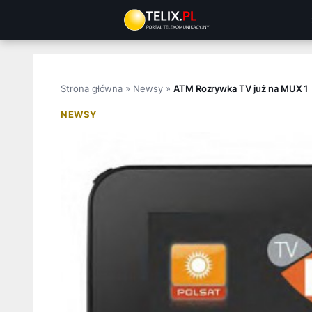
Przejdź
do
treści
Strona główna
»
Newsy
»
ATM Rozrywka TV już na MUX 1
NEWSY