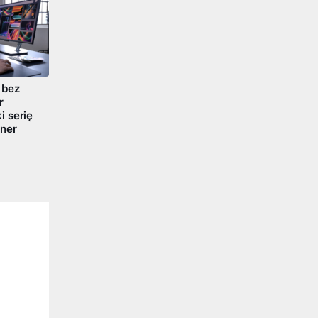
 bez
r
 serię
ner