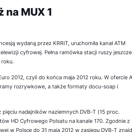
ż na MUX 1
ncesją wydaną przez KRRiT, uruchomiła kanał ATM
ewizji cyfrowej. Pełna ramówka stacji ruszy jeszcze
 roku.
Euro 2012, czyli do końca maja 2012 roku. W ofercie
ogramy rozrywkowe, a także formaty docu-soap i
 pięciu nadajników naziemnych DVB-T (15 proc.
ietów HD Cyfrowego Polsatu na kanale 170. Zgodnie z
wej w Polsce do 31 maja 2012 w zasięgu DVB-T znajd