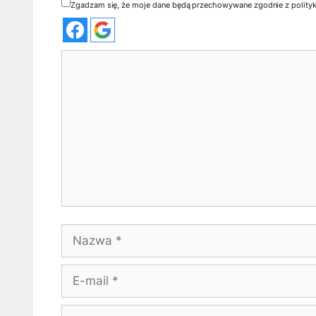
Zgadzam się, że moje dane będą przechowywane zgodnie z polity
Komentarz
Nazwa
E-
mail
Witryna