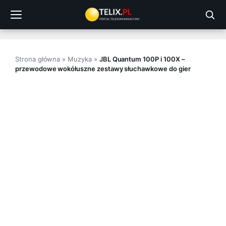
Przejdź
do
treści
Strona główna
»
Muzyka
»
JBL Quantum 100P i 100X –
przewodowe wokółuszne zestawy słuchawkowe do gier