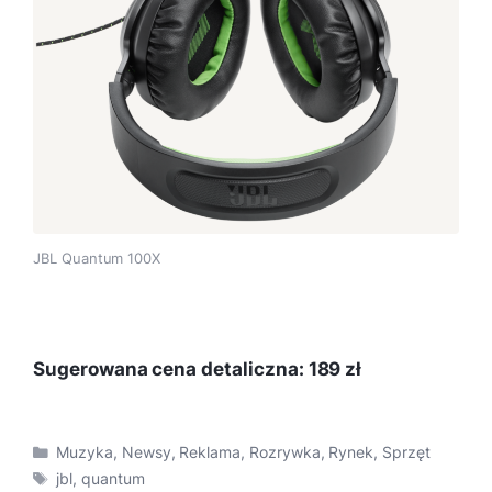
JBL Quantum 100X
Sugerowana cena detaliczna: 189 zł
Kategorie
Muzyka
,
Newsy
,
Reklama
,
Rozrywka
,
Rynek
,
Sprzęt
Tagi
jbl
,
quantum