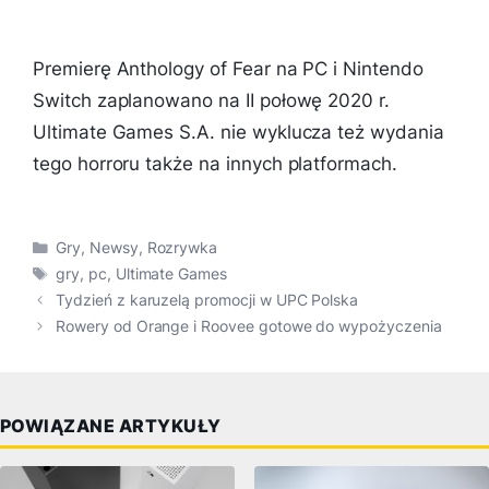
Premierę Anthology of Fear na PC i Nintendo
Switch zaplanowano na II połowę 2020 r.
Ultimate Games S.A. nie wyklucza też wydania
tego horroru także na innych platformach.
Kategorie
Gry
,
Newsy
,
Rozrywka
Tagi
gry
,
pc
,
Ultimate Games
Tydzień z karuzelą promocji w UPC Polska
Rowery od Orange i Roovee gotowe do wypożyczenia
POWIĄZANE ARTYKUŁY