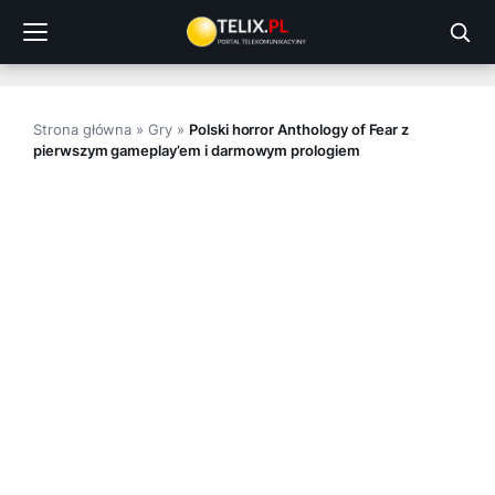
Przejdź
do
treści
Strona główna
»
Gry
»
Polski horror Anthology of Fear z
pierwszym gameplay’em i darmowym prologiem