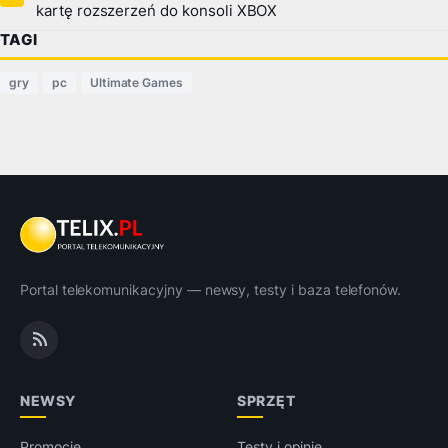
kartę rozszerzeń do konsoli XBOX
TAGI
gry
pc
Ultimate Games
Portal telekomunikacyjny — newsy, testy i baza telefonów.
NEWSY
SPRZĘT
Promocje
Testy i opinie