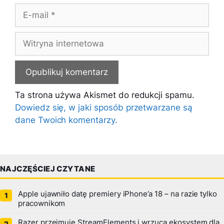
E-
mail
Witryna
internetowa
Ta strona używa Akismet do redukcji spamu.
Dowiedz się, w jaki sposób przetwarzane są
dane Twoich komentarzy.
NAJCZĘŚCIEJ CZYTANE
Apple ujawniło datę premiery iPhone’a 18 – na razie tylko
pracownikom
Razer przejmuje StreamElements i wrzuca ekosystem dla