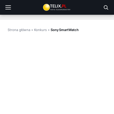
Przejdź
do
treści
Strona główna
»
Konkurs
»
Sony SmartWatch