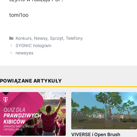
tomi1oo
Kategorie
Konkurs
,
Newsy
,
Sprzęt
,
Telefony
SYGNIC hologram
neweyes
POWIĄZANE ARTYKUŁY
VIVERSE i Open Brush