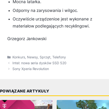
Mocna latarka.
Odporny na zarysowania i wilgoc.
Oczywiście urządzenioe jest wykonane z
materiałow podlegających recyklingowi.
Grzegorz Jankowski
Kategorie
Konkurs
,
Newsy
,
Sprzęt
,
Telefony
Intel: nowa seria dysków SSD 520
Sony Xperia Revolution
POWIĄZANE ARTYKUŁY