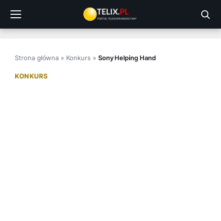
Przejdź
do
treści
Strona główna
»
Konkurs
»
Sony Helping Hand
KONKURS