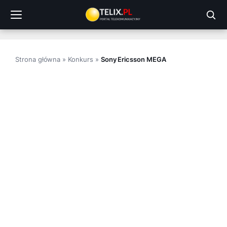
Przejdź
do
treści
Strona główna
»
Konkurs
»
Sony Ericsson MEGA