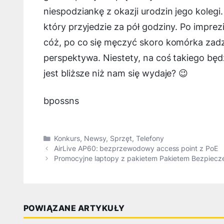
niespodziankę z okazji urodzin jego kolegi.
który przyjedzie za pół godziny. Po impre
cóż, po co się męczyć skoro komórka zadz
perspektywa. Niestety, na coś takiego bę
jest bliższe niż nam się wydaje? 😉
bpossns
Kategorie
Konkurs
,
Newsy
,
Sprzęt
,
Telefony
AirLive AP60: bezprzewodowy access point z PoE
Promocyjne laptopy z pakietem Pakietem Bezpiecz
POWIĄZANE ARTYKUŁY