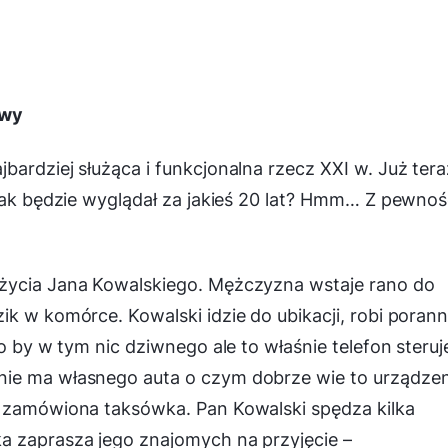
owy
bardziej służąca i funkcjonalna rzecz XXI w. Już tera
 jak będzie wyglądał za jakieś 20 lat? Hmm… Z pewnoś
 życia Jana Kowalskiego. Mężczyzna wstaje rano do
ik w komórce. Kowalski idzie do ubikacji, robi poran
o by w tym nic dziwnego ale to właśnie telefon steruj
ie ma własnego auta o czym dobrze wie to urządzeni
o zamówiona taksówka. Pan Kowalski spędza kilka
a zaprasza jego znajomych na przyjęcie –