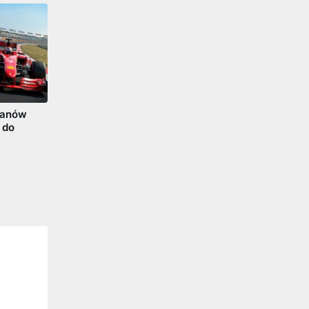
fanów
 do