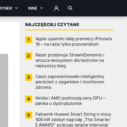
RYNEK
INNE
ZALOGUJ
NAJCZĘŚCIEJ CZYTANE
Apple ujawniło datę premiery iPhone’a
18 – na razie tylko pracownikom
Razer przejmuje StreamElements i
wrzuca ekosystem dla twórców na
najwyższy bieg
Casio zaprezentowało inteligentny
pierścień z zegarkiem i monitorem
zdrowia
Nvidia i AMD podnoszą ceny GPU –
panika u dystrybutorów
Falownik Huawei Smart String o mocy
506 kW zdobył nagrodę „The Smarter
E AWARD” podczas targów Intersolar