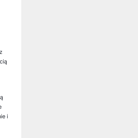
z
cią
ną
e
e i