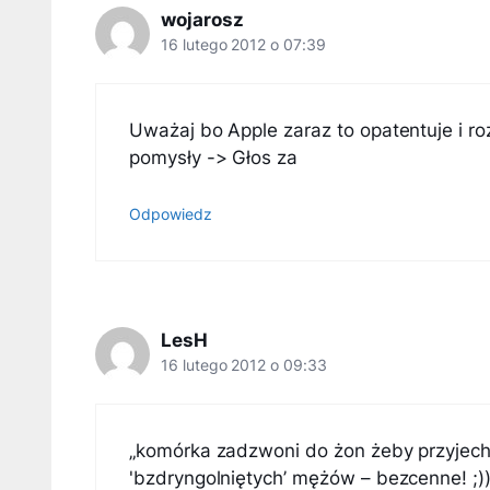
wojarosz
16 lutego 2012 o 07:39
Uważaj bo Apple zaraz to opatentuje i ro
pomysły -> Głos za
Odpowiedz
LesH
16 lutego 2012 o 09:33
„komórka zadzwoni do żon żeby przyjech
'bzdryngolniętych’ mężów – bezcenne! ;