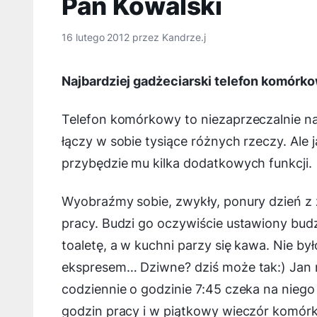
Pan Kowalski
16 lutego 2012
przez
Kandrze.j
Najbardziej gadżeciarski telefon komórk
Telefon komórkowy to niezaprzeczalnie naj
łączy w sobie tysiące różnych rzeczy. Ale
przybędzie mu kilka dodatkowych funkcji.
Wyobraźmy sobie, zwykły, ponury dzień z
pracy. Budzi go oczywiście ustawiony budz
toaletę, a w kuchni parzy się kawa. Nie był
ekspresem… Dziwne? dziś może tak:) Jan n
codziennie o godzinie 7:45 czeka na nieg
godzin pracy i w piątkowy wieczór komórk