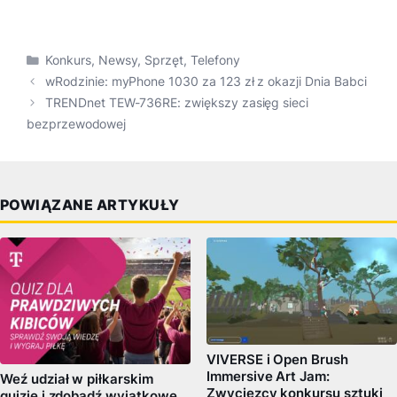
Kategorie
Konkurs
,
Newsy
,
Sprzęt
,
Telefony
wRodzinie: myPhone 1030 za 123 zł z okazji Dnia Babci
TRENDnet TEW-736RE: zwiększy zasięg sieci
bezprzewodowej
POWIĄZANE ARTYKUŁY
VIVERSE i Open Brush
Immersive Art Jam:
Weź udział w piłkarskim
Zwycięzcy konkursu sztuki
quizie i zdobądź wyjątkowe