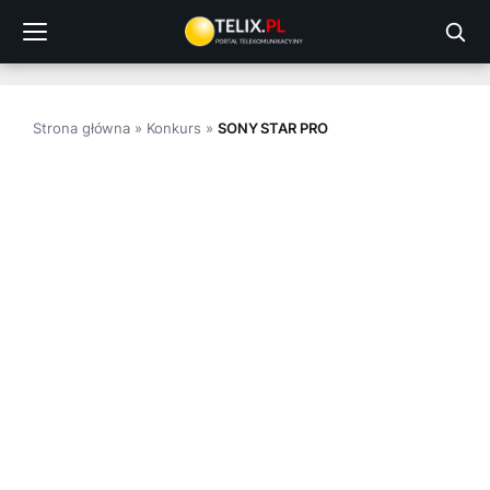
Przejdź
do
treści
Strona główna
»
Konkurs
»
SONY STAR PRO