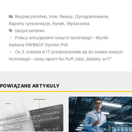
Kategorie
Bezpieczeństwo
,
Inne
,
Newsy
,
Oprogramowanie
,
Raporty i prezentacje
,
Rynek
,
Wydarzenia
Tagi
bezpiczeństwo
Polacy entuzjastami nowych technologii – Wyniki
badania PAYBACK Opinion Poll
Co 3. kobieta w IT przebranżowiła się do świata nowych
technologii – nowy raport No Fluff Jobs „Kobiety w IT”
POWIĄZANE ARTYKUŁY