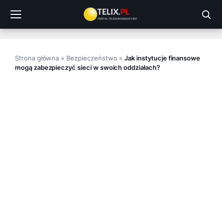
Przejdź
do
treści
Strona główna
»
Bezpieczeństwo
»
Jak instytucje finansowe
mogą zabezpieczyć sieci w swoich oddziałach?