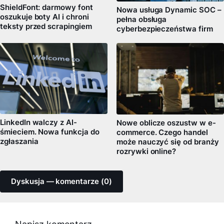
ShieldFont: darmowy font
Nowa usługa Dynamic SOC –
oszukuje boty AI i chroni
pełna obsługa
teksty przed scrapingiem
cyberbezpieczeństwa firm
LinkedIn walczy z AI-
Nowe oblicze oszustw w e-
śmieciem. Nowa funkcja do
commerce. Czego handel
zgłaszania
może nauczyć się od branży
rozrywki online?
Dyskusja — komentarze (0)