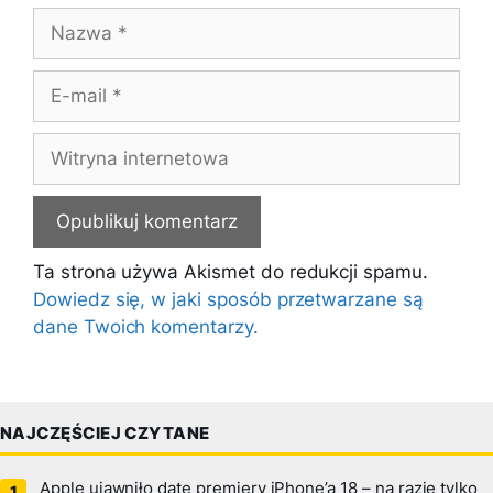
Nazwa
E-
mail
Witryna
internetowa
Ta strona używa Akismet do redukcji spamu.
Dowiedz się, w jaki sposób przetwarzane są
dane Twoich komentarzy.
NAJCZĘŚCIEJ CZYTANE
Apple ujawniło datę premiery iPhone’a 18 – na razie tylko