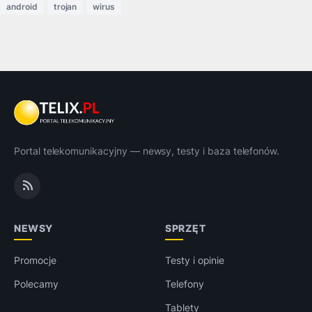
android
trojan
wirus
Portal telekomunikacyjny — newsy, testy i baza telefonów.
NEWSY
SPRZĘT
Promocje
Testy i opinie
Polecamy
Telefony
Tablety