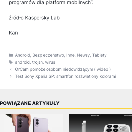
programów dla platform mobilnych”.
źródło Kaspersky Lab
Kan
Kategorie
Android
,
Bezpieczeństwo
,
Inne
,
Newsy
,
Tablety
Tagi
android
,
trojan
,
wirus
OrCam pomoże osobom niedowidzącym ( wideo )
Test Sony Xperia SP: smartfon rozświetlony kolorami
POWIĄZANE ARTYKUŁY