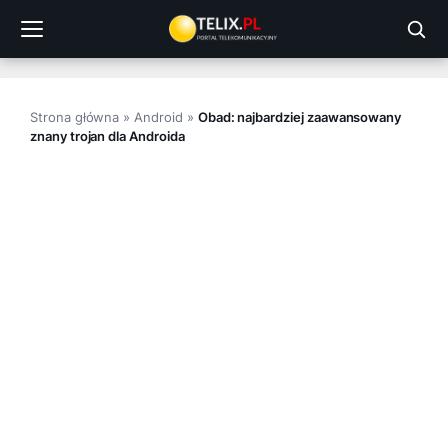
Przejdź
do
treści
Strona główna
»
Android
»
Obad: najbardziej zaawansowany
znany trojan dla Androida