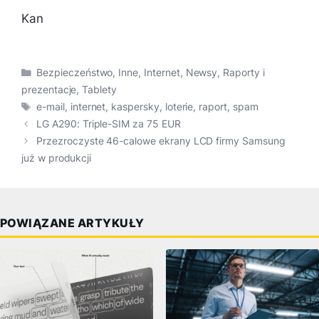
Kan
Kategorie
Bezpieczeństwo
,
Inne
,
Internet
,
Newsy
,
Raporty i
prezentacje
,
Tablety
Tagi
e-mail
,
internet
,
kaspersky
,
loterie
,
raport
,
spam
LG A290: Triple-SIM za 75 EUR
Przezroczyste 46-calowe ekrany LCD firmy Samsung
już w produkcji
POWIĄZANE ARTYKUŁY