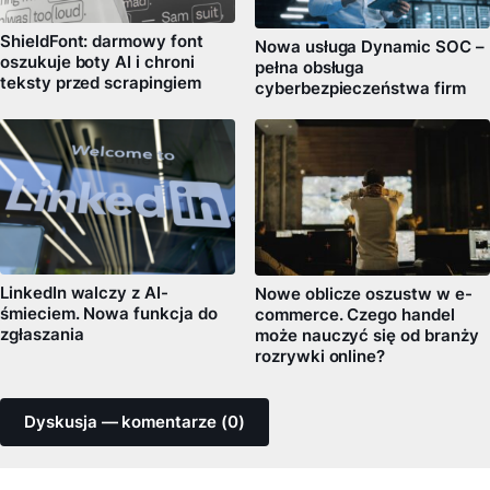
ShieldFont: darmowy font
Nowa usługa Dynamic SOC –
oszukuje boty AI i chroni
pełna obsługa
teksty przed scrapingiem
cyberbezpieczeństwa firm
LinkedIn walczy z AI-
Nowe oblicze oszustw w e-
śmieciem. Nowa funkcja do
commerce. Czego handel
zgłaszania
może nauczyć się od branży
rozrywki online?
Dyskusja — komentarze (0)