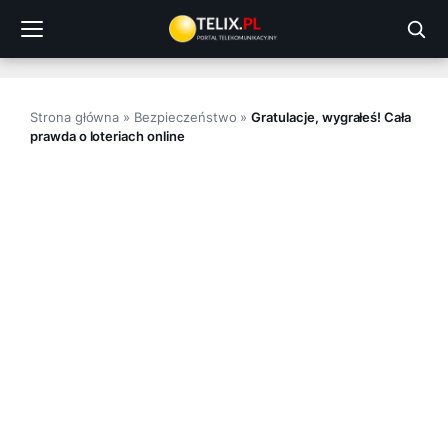
Przejdź
do
treści
Strona główna
»
Bezpieczeństwo
»
Gratulacje, wygrałeś! Cała
prawda o loteriach online