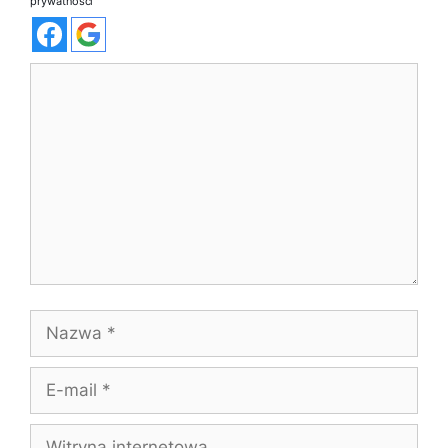
prywatności
Komentarz
Nazwa
E-
mail
Witryna