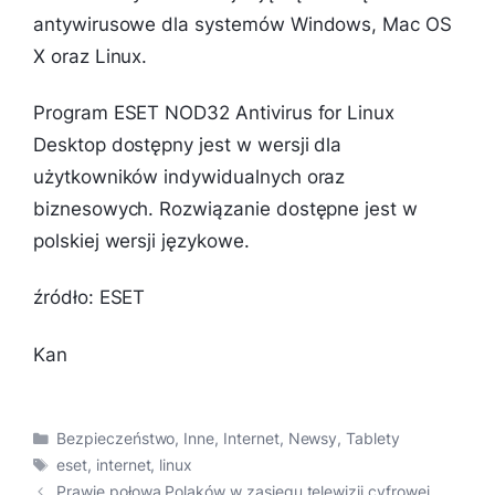
antywirusowe dla systemów Windows, Mac OS
X oraz Linux.
Program ESET NOD32 Antivirus for Linux
Desktop dostępny jest w wersji dla
użytkowników indywidualnych oraz
biznesowych. Rozwiązanie dostępne jest w
polskiej wersji językowe.
źródło: ESET
Kan
Kategorie
Bezpieczeństwo
,
Inne
,
Internet
,
Newsy
,
Tablety
Tagi
eset
,
internet
,
linux
Prawie połowa Polaków w zasięgu telewizji cyfrowej