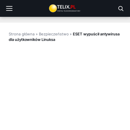
Przejdź
do
treści
Strona główna
»
Bezpieczeństwo
»
ESET wypuścił antywirusa
dla użytkowników Linuksa