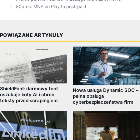
80proc. MNP do Play to post-paid
POWIĄZANE ARTYKUŁY
ShieldFont: darmowy font
Nowa usługa Dynamic SOC –
oszukuje boty AI i chroni
pełna obsługa
teksty przed scrapingiem
cyberbezpieczeństwa firm