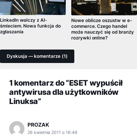
LinkedIn walczy z AI-
Nowe oblicze oszustw w e-
śmieciem. Nowa funkcja do
commerce. Czego handel
zgłaszania
może nauczyć się od branży
rozrywki online?
Dyskusja — komentarze (1)
1 komentarz do “ESET wypuścił
antywirusa dla użytkowników
Linuksa”
PROZAK
26 kwietnia 2011 o 16:49