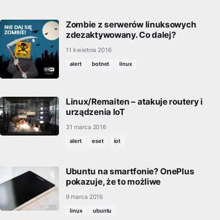
Zombie z serwerów linuksowych
zdezaktywowany. Co dalej?
11 kwietnia 2016
alert
botnet
linux
Linux/Remaiten – atakuje routery i
urządzenia IoT
31 marca 2016
alert
eset
iot
Ubuntu na smartfonie? OnePlus
pokazuje, że to możliwe
9 marca 2016
linux
ubuntu