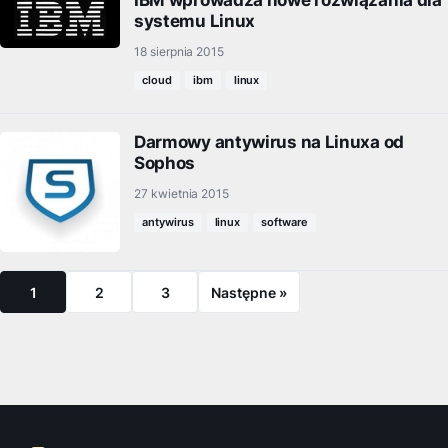
IBM wprowadza nowe rozwiązania dla
systemu Linux
18 sierpnia 2015
cloud
ibm
linux
Darmowy antywirus na Linuxa od
Sophos
27 kwietnia 2015
antywirus
linux
software
1
2
3
Następne »