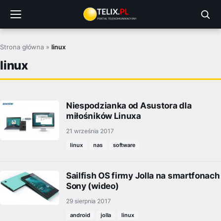
Przejdź
do
treści
Strona główna
»
linux
linux
Niespodzianka od Asustora dla
miłośników Linuxa
21 września 2017
linux
nas
software
Sailfish OS firmy Jolla na smartfonach
Sony (wideo)
29 sierpnia 2017
android
jolla
linux